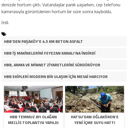
denizde hortum çıktı. Vatandaşlar panik yaşarken, cep telefonu
kamerasıyla görüntülenen hortum bir süre sonra kayboldu.
İHA
HBB’DEN PAŞAKÖY’E 4.5 KM BETON ASFALT
HBB İŞ MAKİNELERİNİ FEYEZAN KANALI’NA İNDİRDİ
HBB, ANMA VE MİNNET ZİYARETLERİNİ SÜRDÜRÜYOR
HBB EKİPLERİ MODERN BİR ULAŞIM İÇİN MESAİ HARCIYOR
HBB TEMMUZ AYI OLAĞAN
HATSU’DAN OĞLAKÖREN’E
MECLİS TOPLANTISI YAPILDI
YENİ İÇME SUYU HATTI