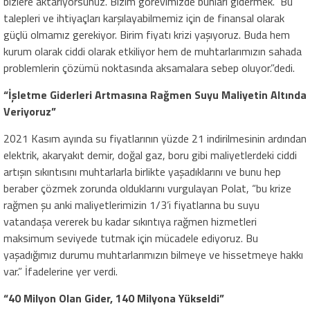
bizlere aktarıyorsunuz. Bizim görevimizde bunları gidermek. Bu
talepleri ve ihtiyaçları karşılayabilmemiz için de finansal olarak
güçlü olmamız gerekiyor. Birim fiyatı krizi yaşıyoruz. Buda hem
kurum olarak ciddi olarak etkiliyor hem de muhtarlarımızın sahada
problemlerin çözümü noktasında aksamalara sebep oluyor.”dedi.
“İşletme Giderleri Artmasına Rağmen Suyu Maliyetin Altında
Veriyoruz”
2021 Kasım ayında su fiyatlarının yüzde 21 indirilmesinin ardından
elektrik, akaryakıt demir, doğal gaz, boru gibi maliyetlerdeki ciddi
artışın sıkıntısını muhtarlarla birlikte yaşadıklarını ve bunu hep
beraber çözmek zorunda olduklarını vurgulayan Polat, “bu krize
rağmen şu anki maliyetlerimizin 1/3’i fiyatlarına bu suyu
vatandaşa vererek bu kadar sıkıntıya rağmen hizmetleri
maksimum seviyede tutmak için mücadele ediyoruz. Bu
yaşadığımız durumu muhtarlarımızın bilmeye ve hissetmeye hakkı
var.” İfadelerine yer verdi.
“40 Milyon Olan Gider, 140 Milyona Yükseldi”