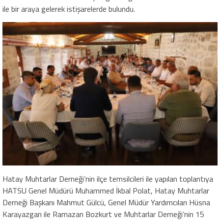
ile bir araya gelerek istişarelerde bulundu.
Hatay Muhtarlar Derneği’nin ilçe temsilcileri ile yapılan toplantıya
HATSU Genel Müdürü Muhammed İkbal Polat, Hatay Muhtarlar
Derneği Başkanı Mahmut Gülcü, Genel Müdür Yardımcıları Hüsna
Karayazgan ile Ramazan Bozkurt ve Muhtarlar Derneği’nin 15