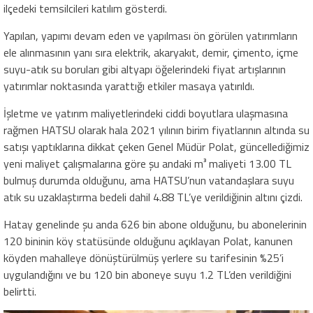
ilçedeki temsilcileri katılım gösterdi.
Yapılan, yapımı devam eden ve yapılması ön görülen yatırımların
ele alınmasının yanı sıra elektrik, akaryakıt, demir, çimento, içme
suyu-atık su boruları gibi altyapı öğelerindeki fiyat artışlarının
yatırımlar noktasında yarattığı etkiler masaya yatırıldı.
İşletme ve yatırım maliyetlerindeki ciddi boyutlara ulaşmasına
rağmen HATSU olarak hala 2021 yılının birim fiyatlarının altında su
satışı yaptıklarına dikkat çeken Genel Müdür Polat, güncellediğimiz
yeni maliyet çalışmalarına göre şu andaki m³ maliyeti 13.00 TL
bulmuş durumda olduğunu, ama HATSU’nun vatandaşlara suyu
atık su uzaklaştırma bedeli dahil 4.88 TL’ye verildiğinin altını çizdi.
Hatay genelinde şu anda 626 bin abone olduğunu, bu abonelerinin
120 bininin köy statüsünde olduğunu açıklayan Polat, kanunen
köyden mahalleye dönüştürülmüş yerlere su tarifesinin %25’i
uygulandığını ve bu 120 bin aboneye suyu 1.2 TL’den verildiğini
belirtti.