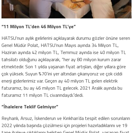
“11 Milyon TL’den 46 Milyon TL’ye”
HATSU’nun aylık gelirlerini açıklayarak durumu gözler önüne seren
Genel Müdür Polat, HATSU’nun Mayıs ayında 34 Milyon TL,
Haziran ayında 42 milyon TL, Temmuz ayında ise 40 milyon TL
tahsilatı olduğunu açıklayarak, “her ay 80 milyon kurum zarar
etmektedir. Son 1 yılda yaşanan fiyat artışları, diğer yıllara göre
çok yüksek. Suyun %70’ini yer altından çıkarıyoruz ve çok ciddi
enerji giderlerimiz var. Geçen ay 40 milyon TL gelen elektrik
faturamız, bu ay 46 milyon TL gelecek. 2021 Aralık ayında bu
faturamız 11 milyon TL civarındaydı.”dedi.
“İhalelere Teklif Gelmiyor”
Reyhanlı, Arsuz, İskenderun ve Kırıkhan’da tespit edilen sorunların
2022 yılında başında çözülmesi için projeleri hazırladıklarını ve 19
tane ihaleye çıktıklarını belirten Genel Müdür Polat, yaşanan fiyat