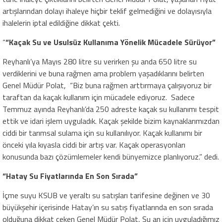
artışlarından dolayı ihaleye hiçbir teklif gelmediğini ve dolayısıyla
ihalelerin iptal edildiğine dikkat çekti.
“
“Kaçak Su ve Usulsüz Kullanıma Yönelik Mücadele Sürüyor”
Reyhanlı’ya Mayıs 280 litre su verirken şu anda 650 litre su
verdiklerini ve buna rağmen ama problem yaşadıklarını belirten
Genel Müdür Polat, “Biz buna rağmen arttırmaya çalışıyoruz bir
taraftan da kaçak kullanım için mücadele ediyoruz. Sadece
Temmuz ayında Reyhanlı’da 250 adreste kaçak su kullanımı tespit
ettik ve idari işlem uyguladık. Kaçak şekilde bizim kaynaklarımızdan
ciddi bir tarımsal sulama için su kullanılıyor. Kaçak kullanımı bir
önceki yıla kıyasla ciddi bir artış var. Kaçak operasyonları
konusunda bazı çözümlemeler kendi bünyemizce planlıyoruz.” dedi.
“Hatay Su Fiyatlarında En Son Sırada”
İçme suyu KSUB ve yeraltı su satışları tarifesine değinen ve 30
büyükşehir içerisinde Hatay’ın su satış fiyatlarında en son sırada
olduğuna dikkat çeken Genel Müdür Polat, Şu an için uyguladığımız