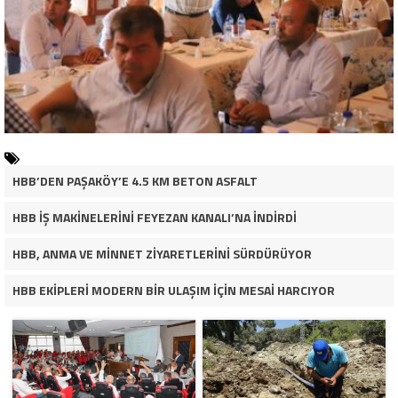
HBB’DEN PAŞAKÖY’E 4.5 KM BETON ASFALT
HBB İŞ MAKİNELERİNİ FEYEZAN KANALI’NA İNDİRDİ
HBB, ANMA VE MİNNET ZİYARETLERİNİ SÜRDÜRÜYOR
HBB EKİPLERİ MODERN BİR ULAŞIM İÇİN MESAİ HARCIYOR