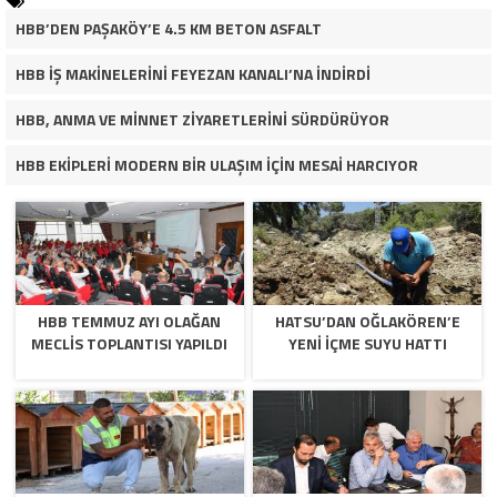
HBB’DEN PAŞAKÖY’E 4.5 KM BETON ASFALT
HBB İŞ MAKİNELERİNİ FEYEZAN KANALI’NA İNDİRDİ
HBB, ANMA VE MİNNET ZİYARETLERİNİ SÜRDÜRÜYOR
HBB EKİPLERİ MODERN BİR ULAŞIM İÇİN MESAİ HARCIYOR
HBB TEMMUZ AYI OLAĞAN
HATSU’DAN OĞLAKÖREN’E
MECLİS TOPLANTISI YAPILDI
YENİ İÇME SUYU HATTI