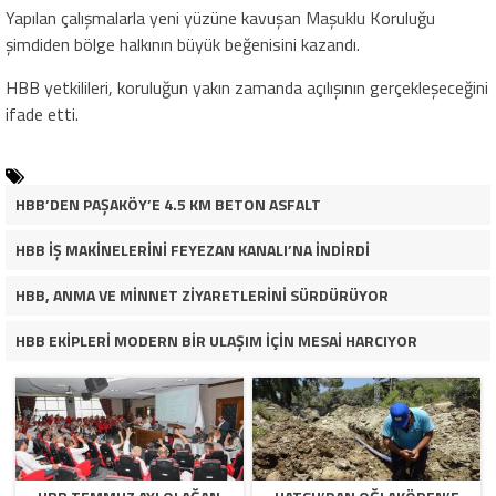
Yapılan çalışmalarla yeni yüzüne kavuşan Maşuklu Koruluğu
şimdiden bölge halkının büyük beğenisini kazandı.
HBB yetkilileri, koruluğun yakın zamanda açılışının gerçekleşeceğini
ifade etti.
HBB’DEN PAŞAKÖY’E 4.5 KM BETON ASFALT
HBB İŞ MAKİNELERİNİ FEYEZAN KANALI’NA İNDİRDİ
HBB, ANMA VE MİNNET ZİYARETLERİNİ SÜRDÜRÜYOR
HBB EKİPLERİ MODERN BİR ULAŞIM İÇİN MESAİ HARCIYOR