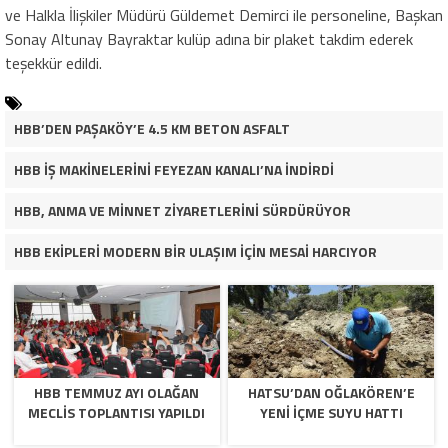
ve Halkla İlişkiler Müdürü Güldemet Demirci ile personeline, Başkan
Sonay Altunay Bayraktar kulüp adına bir plaket takdim ederek
teşekkür edildi.
HBB’DEN PAŞAKÖY’E 4.5 KM BETON ASFALT
HBB İŞ MAKİNELERİNİ FEYEZAN KANALI’NA İNDİRDİ
HBB, ANMA VE MİNNET ZİYARETLERİNİ SÜRDÜRÜYOR
HBB EKİPLERİ MODERN BİR ULAŞIM İÇİN MESAİ HARCIYOR
HBB TEMMUZ AYI OLAĞAN
HATSU’DAN OĞLAKÖREN’E
MECLİS TOPLANTISI YAPILDI
YENİ İÇME SUYU HATTI