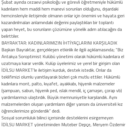
Şubat ayında cezaevi psikoloğu ve görevli öğretmeniyle hükümlü
kadınların hem maddi hem manevi sorunları olduğunu, dışardaki
hemcinsleriyle iletişimde olmanın onlar için önemini ve hayata geri
kazandırılmaları anlamındaki değerini paylaştıkları bir toplantı
yapan heyet, bu sorunların çözümüne yönelik adım atılacağını da
belirttiler.
BAYRAKTAR: KADINLARIMIZIN İHTİYAÇLARINI KARŞILADIK
Başkan Bayraktar, gerçekleşen etkinlik ile ilgili açıklamasında; “Biz
Antakya Soroptimist Kulübü yönetimi olarak hükümlü kadınlara el
uzatmaya karar verdik. Kulüp üyelerimiz ve yerel bir girişim olan
İDİLSU MARKET’le iletişim kurduk, destek istedik. Onlar da
teklifimizi olumlu yanıtlayarak bizleri çok mutlu ettiler. Hükümlü
kadınlara mont, palto, kıyafet, ayakkabı, hijyenik malzemeler
(şampuan, sabun, hijyenik ped, ıslak mendil, iç çamaşırı, çorap vb)
yardımlarımızı ulaştırdık. Büyük memnuniyetle karşılandık. Aynı
malzemelerden oluşan yardımların diğer yarısını da üniversiteli kız
öğrencilerimize gönderdik” dedi.
Sosyal sorumluluk bilinci içerisinde desteklerini esirgemeyen
İDİLSU MARKET yönetiminden Muteber Depçe, Meryem Özdemir