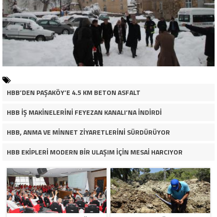
HBB’DEN PAŞAKÖY’E 4.5 KM BETON ASFALT
HBB İŞ MAKİNELERİNİ FEYEZAN KANALI’NA İNDİRDİ
HBB, ANMA VE MİNNET ZİYARETLERİNİ SÜRDÜRÜYOR
HBB EKİPLERİ MODERN BİR ULAŞIM İÇİN MESAİ HARCIYOR