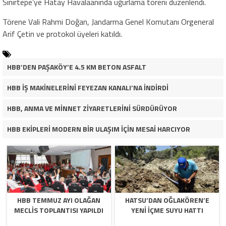
Sınırtepe’ye Hatay Havalaanında uğurlama töreni düzenlendi.
Törene Vali Rahmi Doğan, Jandarma Genel Komutanı Orgeneral
Arif Çetin ve protokol üyeleri katıldı.
HBB’DEN PAŞAKÖY’E 4.5 KM BETON ASFALT
HBB İŞ MAKİNELERİNİ FEYEZAN KANALI’NA İNDİRDİ
HBB, ANMA VE MİNNET ZİYARETLERİNİ SÜRDÜRÜYOR
HBB EKİPLERİ MODERN BİR ULAŞIM İÇİN MESAİ HARCIYOR
HBB TEMMUZ AYI OLAĞAN
HATSU’DAN OĞLAKÖREN’E
MECLİS TOPLANTISI YAPILDI
YENİ İÇME SUYU HATTI