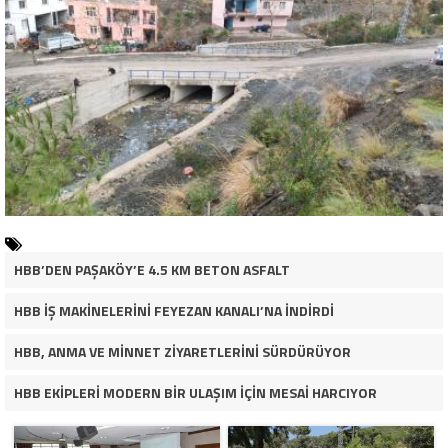
HBB’DEN PAŞAKÖY’E 4.5 KM BETON ASFALT
HBB İŞ MAKİNELERİNİ FEYEZAN KANALI’NA İNDİRDİ
HBB, ANMA VE MİNNET ZİYARETLERİNİ SÜRDÜRÜYOR
HBB EKİPLERİ MODERN BİR ULAŞIM İÇİN MESAİ HARCIYOR