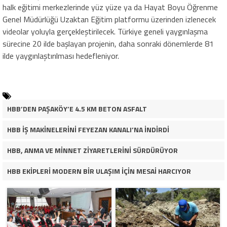
halk eğitimi merkezlerinde yüz yüze ya da Hayat Boyu Öğrenme
Genel Müdürlüğü Uzaktan Eğitim platformu üzerinden izlenecek
videolar yoluyla gerçekleştirilecek. Türkiye geneli yaygınlaşma
sürecine 20 ilde başlayan projenin, daha sonraki dönemlerde 81
ilde yaygınlaştırılması hedefleniyor.
HBB’DEN PAŞAKÖY’E 4.5 KM BETON ASFALT
HBB İŞ MAKİNELERİNİ FEYEZAN KANALI’NA İNDİRDİ
HBB, ANMA VE MİNNET ZİYARETLERİNİ SÜRDÜRÜYOR
HBB EKİPLERİ MODERN BİR ULAŞIM İÇİN MESAİ HARCIYOR