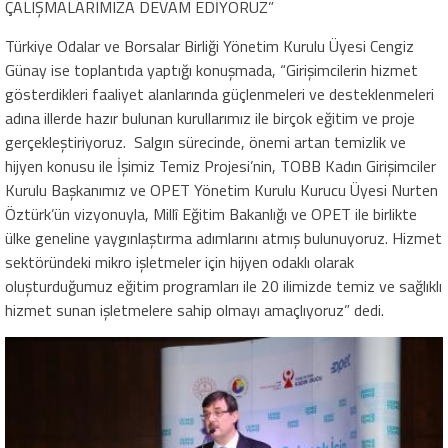
ÇALIŞMALARIMIZA DEVAM EDİYORUZ”
Türkiye Odalar ve Borsalar Birliği Yönetim Kurulu Üyesi Cengiz
Günay ise toplantıda yaptığı konuşmada, “Girişimcilerin hizmet
gösterdikleri faaliyet alanlarında güçlenmeleri ve desteklenmeleri
adına illerde hazır bulunan kurullarımız ile birçok eğitim ve proje
gerçekleştiriyoruz. Salgın sürecinde, önemi artan temizlik ve
hijyen konusu ile İşimiz Temiz Projesi’nin, TOBB Kadın Girişimciler
Kurulu Başkanımız ve OPET Yönetim Kurulu Kurucu Üyesi Nurten
Öztürk’ün vizyonuyla, Millî Eğitim Bakanlığı ve OPET ile birlikte
ülke geneline yaygınlaştırma adımlarını atmış bulunuyoruz. Hizmet
sektöründeki mikro işletmeler için hijyen odaklı olarak
oluşturduğumuz eğitim programları ile 20 ilimizde temiz ve sağlıklı
hizmet sunan işletmelere sahip olmayı amaçlıyoruz” dedi.