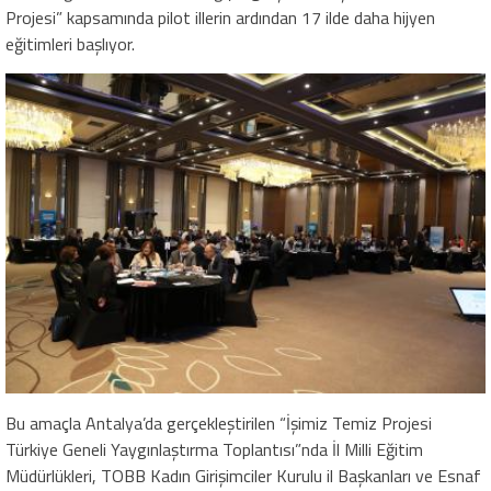
Projesi” kapsamında pilot illerin ardından 17 ilde daha hijyen
eğitimleri başlıyor.
Bu amaçla Antalya’da gerçekleştirilen “İşimiz Temiz Projesi
Türkiye Geneli Yaygınlaştırma Toplantısı”nda İl Milli Eğitim
Müdürlükleri, TOBB Kadın Girişimciler Kurulu il Başkanları ve Esnaf