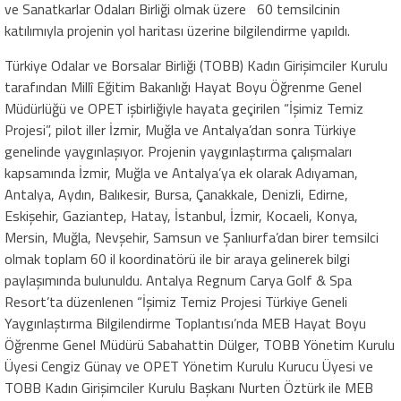
ve Sanatkarlar Odaları Birliği olmak üzere 60 temsilcinin
katılımıyla projenin yol haritası üzerine bilgilendirme yapıldı.
Türkiye Odalar ve Borsalar Birliği (TOBB) Kadın Girişimciler Kurulu
tarafından Millî Eğitim Bakanlığı Hayat Boyu Öğrenme Genel
Müdürlüğü ve OPET işbirliğiyle hayata geçirilen “İşimiz Temiz
Projesi”, pilot iller İzmir, Muğla ve Antalya’dan sonra Türkiye
genelinde yaygınlaşıyor. Projenin yaygınlaştırma çalışmaları
kapsamında İzmir, Muğla ve Antalya’ya ek olarak Adıyaman,
Antalya, Aydın, Balıkesir, Bursa, Çanakkale, Denizli, Edirne,
Eskişehir, Gaziantep, Hatay, İstanbul, İzmir, Kocaeli, Konya,
Mersin, Muğla, Nevşehir, Samsun ve Şanlıurfa’dan birer temsilci
olmak toplam 60 il koordinatörü ile bir araya gelinerek bilgi
paylaşımında bulunuldu. Antalya Regnum Carya Golf & Spa
Resort’ta düzenlenen “İşimiz Temiz Projesi Türkiye Geneli
Yaygınlaştırma Bilgilendirme Toplantısı’nda MEB Hayat Boyu
Öğrenme Genel Müdürü Sabahattin Dülger, TOBB Yönetim Kurulu
Üyesi Cengiz Günay ve OPET Yönetim Kurulu Kurucu Üyesi ve
TOBB Kadın Girişimciler Kurulu Başkanı Nurten Öztürk ile MEB