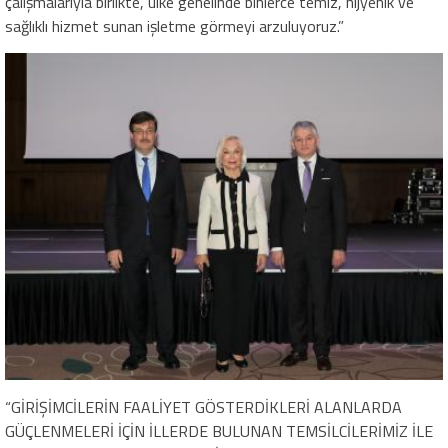
çalışmalarıyla birlikte, ülke genelinde binlerce temiz, hijyenik ve
sağlıklı hizmet sunan işletme görmeyi arzuluyoruz.”
“GİRİŞİMCİLERİN FAALİYET GÖSTERDİKLERİ ALANLARDA
GÜÇLENMELERİ İÇİN İLLERDE BULUNAN TEMSİLCİLERİMİZ İLE