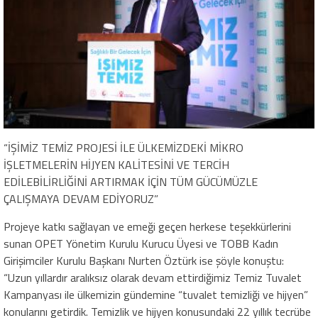
“İŞİMİZ TEMİZ PROJESİ İLE ÜLKEMİZDEKİ MİKRO
İŞLETMELERİN HİJYEN KALİTESİNİ VE TERCİH
EDİLEBİLİRLİĞİNİ ARTIRMAK İÇİN TÜM GÜCÜMÜZLE
ÇALIŞMAYA DEVAM EDİYORUZ”
Projeye katkı sağlayan ve emeği geçen herkese teşekkürlerini
sunan OPET Yönetim Kurulu Kurucu Üyesi ve TOBB Kadın
Girişimciler Kurulu Başkanı Nurten Öztürk ise şöyle konuştu:
“Uzun yıllardır aralıksız olarak devam ettirdiğimiz Temiz Tuvalet
Kampanyası ile ülkemizin gündemine “tuvalet temizliği ve hijyen”
konularını getirdik. Temizlik ve hijyen konusundaki 22 yıllık tecrübe