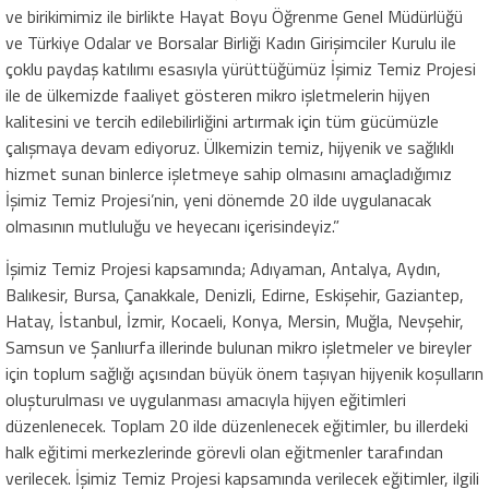
ve birikimimiz ile birlikte Hayat Boyu Öğrenme Genel Müdürlüğü
ve Türkiye Odalar ve Borsalar Birliği Kadın Girişimciler Kurulu ile
çoklu paydaş katılımı esasıyla yürüttüğümüz İşimiz Temiz Projesi
ile de ülkemizde faaliyet gösteren mikro işletmelerin hijyen
kalitesini ve tercih edilebilirliğini artırmak için tüm gücümüzle
çalışmaya devam ediyoruz. Ülkemizin temiz, hijyenik ve sağlıklı
hizmet sunan binlerce işletmeye sahip olmasını amaçladığımız
İşimiz Temiz Projesi’nin, yeni dönemde 20 ilde uygulanacak
olmasının mutluluğu ve heyecanı içerisindeyiz.”
İşimiz Temiz Projesi kapsamında; Adıyaman, Antalya, Aydın,
Balıkesir, Bursa, Çanakkale, Denizli, Edirne, Eskişehir, Gaziantep,
Hatay, İstanbul, İzmir, Kocaeli, Konya, Mersin, Muğla, Nevşehir,
Samsun ve Şanlıurfa illerinde bulunan mikro işletmeler ve bireyler
için toplum sağlığı açısından büyük önem taşıyan hijyenik koşulların
oluşturulması ve uygulanması amacıyla hijyen eğitimleri
düzenlenecek. Toplam 20 ilde düzenlenecek eğitimler, bu illerdeki
halk eğitimi merkezlerinde görevli olan eğitmenler tarafından
verilecek. İşimiz Temiz Projesi kapsamında verilecek eğitimler, ilgili