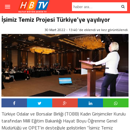
İşimiz Temiz Projesi Türkiye’ye yayılıyor
30 Mart 2022 - 13:40 'de eklendi ve
kez görüntülendi.
Türkiye Odalar ve Borsalar Birliği (TOBB) Kadın Girişimciler Kurulu
tarafından Millî Eğitim Bakanlığı Hayat Boyu Öğrenme Genel
Müdürlüğü ve OPET’in desteğiyle geliştirilen “İşimiz Temiz