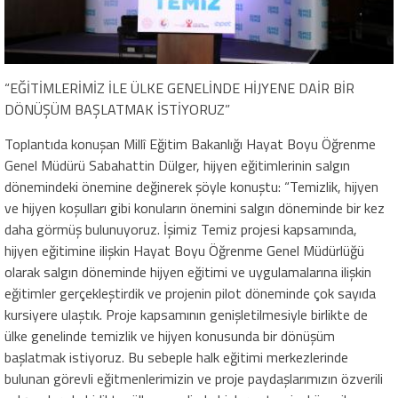
“EĞİTİMLERİMİZ İLE ÜLKE GENELİNDE HİJYENE DAİR BİR
DÖNÜŞÜM BAŞLATMAK İSTİYORUZ”
Toplantıda konuşan Millî Eğitim Bakanlığı Hayat Boyu Öğrenme
Genel Müdürü Sabahattin Dülger, hijyen eğitimlerinin salgın
dönemindeki önemine değinerek şöyle konuştu: “Temizlik, hijyen
ve hijyen koşulları gibi konuların önemini salgın döneminde bir kez
daha görmüş bulunuyoruz. İşimiz Temiz projesi kapsamında,
hijyen eğitimine ilişkin Hayat Boyu Öğrenme Genel Müdürlüğü
olarak salgın döneminde hijyen eğitimi ve uygulamalarına ilişkin
eğitimler gerçekleştirdik ve projenin pilot döneminde çok sayıda
kursiyere ulaştık. Proje kapsamının genişletilmesiyle birlikte de
ülke genelinde temizlik ve hijyen konusunda bir dönüşüm
başlatmak istiyoruz. Bu sebeple halk eğitimi merkezlerinde
bulunan görevli eğitmenlerimizin ve proje paydaşlarımızın özverili