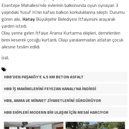
Esentepe Mahallesi’nde evlerinin balkonunda oyun oynayan 3
yaşındaki Yusuf H.’nin kafası balkon korkuluklarına sıkıştı. Durumu
gören aile,
Hatay
Büyükşehir Belediyesi İtfaiyesini arayarak
yardım istedi.
Olay yerine gelen İtfaiye Arama Kurtarma ekipleri, demirlerden
birini keserek çocuğu kurtardı. Olayı yaralanmadan atlatan çocuk
ailesine teslim edildi.
İHA
HBB’DEN PAŞAKÖY’E 4.5 KM BETON ASFALT
HBB İŞ MAKİNELERİNİ FEYEZAN KANALI’NA İNDİRDİ
HBB, ANMA VE MİNNET ZİYARETLERİNİ SÜRDÜRÜYOR
HBB EKİPLERİ MODERN BİR ULAŞIM İÇİN MESAİ HARCIYOR