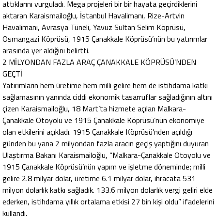
attıklarını vurguladı. Mega projeleri bir bir hayata geçirdiklerini
aktaran Karaismailoğlu, İstanbul Havalimanı, Rize-Artvin
Havalimanı, Avrasya Tüneli, Yavuz Sultan Selim Köprüsü,
Osmangazi Köprüsü, 1915 Çanakkale Köprüsü’nün bu yatırımlar
arasında yer aldığını belirtti.
2 MİLYONDAN FAZLA ARAÇ ÇANAKKALE KÖPRÜSÜ’NDEN
GEÇTİ
Yatırımların hem üretime hem milli gelire hem de istihdama katkı
sağlamasının yanında ciddi ekonomik tasarruflar sağladığının altını
çizen Karaismailoğlu, 18 Mart’ta hizmete açılan Malkara-
Çanakkale Otoyolu ve 1915 Çanakkale Köprüsü’nün ekonomiye
olan etkilerini açıkladı. 1915 Çanakkale Köprüsü’nden açıldığı
günden bu yana 2 milyondan fazla aracın geçiş yaptığını duyuran
Ulaştırma Bakanı Karaismailoğlu, “Malkara-Çanakkale Otoyolu ve
1915 Çanakkale Köprüsü’nün yapım ve işletme döneminde; milli
gelire 2.8 milyar dolar, üretime 6.1 milyar dolar, ihracata 531
milyon dolarlık katkı sağladık. 133.6 milyon dolarlık vergi geliri elde
ederken, istihdama yıllık ortalama etkisi 27 bin kişi oldu” ifadelerini
kullandı.