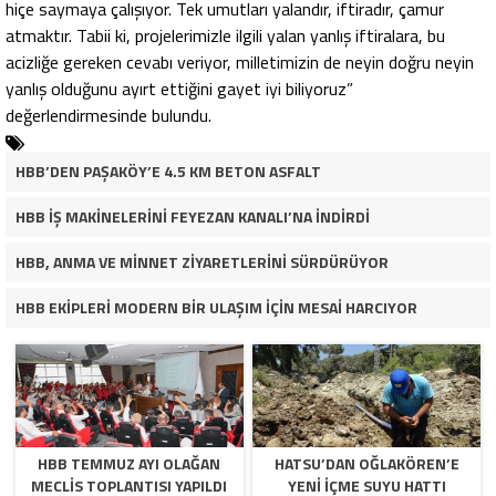
hiçe saymaya çalışıyor. Tek umutları yalandır, iftiradır, çamur
atmaktır. Tabii ki, projelerimizle ilgili yalan yanlış iftiralara, bu
acizliğe gereken cevabı veriyor, milletimizin de neyin doğru neyin
yanlış olduğunu ayırt ettiğini gayet iyi biliyoruz”
değerlendirmesinde bulundu.
HBB’DEN PAŞAKÖY’E 4.5 KM BETON ASFALT
HBB İŞ MAKİNELERİNİ FEYEZAN KANALI’NA İNDİRDİ
HBB, ANMA VE MİNNET ZİYARETLERİNİ SÜRDÜRÜYOR
HBB EKİPLERİ MODERN BİR ULAŞIM İÇİN MESAİ HARCIYOR
HBB TEMMUZ AYI OLAĞAN
HATSU’DAN OĞLAKÖREN’E
MECLİS TOPLANTISI YAPILDI
YENİ İÇME SUYU HATTI