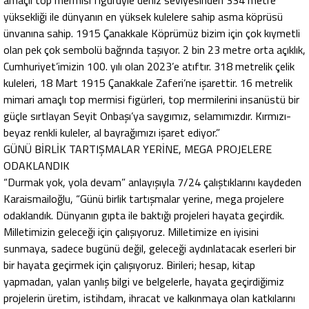
amaçlı top mermisi figürüyle deniz seviyesinden 334 metre
yüksekliği ile dünyanın en yüksek kulelere sahip asma köprüsü
ünvanına sahip. 1915 Çanakkale Köprümüz bizim için çok kıymetli
olan pek çok sembolü bağrında taşıyor. 2 bin 23 metre orta açıklık,
Cumhuriyet’imizin 100. yılı olan 2023’e atıftır. 318 metrelik çelik
kuleleri, 18 Mart 1915 Çanakkale Zaferi’ne işarettir. 16 metrelik
mimari amaçlı top mermisi figürleri, top mermilerini insanüstü bir
güçle sırtlayan Seyit Onbaşı’ya saygımız, selamımızdır. Kırmızı-
beyaz renkli kuleler, al bayrağımızı işaret ediyor.”
GÜNÜ BİRLİK TARTIŞMALAR YERİNE, MEGA PROJELERE
ODAKLANDIK
“Durmak yok, yola devam” anlayışıyla 7/24 çalıştıklarını kaydeden
Karaismailoğlu, “Günü birlik tartışmalar yerine, mega projelere
odaklandık. Dünyanın gıpta ile baktığı projeleri hayata geçirdik.
Milletimizin geleceği için çalışıyoruz. Milletimize en iyisini
sunmaya, sadece bugünü değil, geleceği aydınlatacak eserleri bir
bir hayata geçirmek için çalışıyoruz. Birileri; hesap, kitap
yapmadan, yalan yanlış bilgi ve belgelerle, hayata geçirdiğimiz
projelerin üretim, istihdam, ihracat ve kalkınmaya olan katkılarını