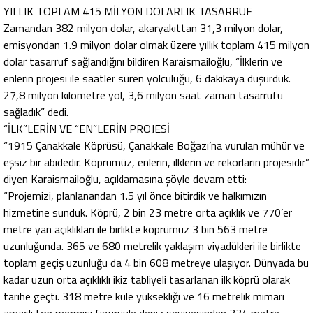
YILLIK TOPLAM 415 MİLYON DOLARLIK TASARRUF
Zamandan 382 milyon dolar, akaryakıttan 31,3 milyon dolar,
emisyondan 1.9 milyon dolar olmak üzere yıllık toplam 415 milyon
dolar tasarruf sağlandığını bildiren Karaismailoğlu, “İlklerin ve
enlerin projesi ile saatler süren yolculuğu, 6 dakikaya düşürdük.
27,8 milyon kilometre yol, 3,6 milyon saat zaman tasarrufu
sağladık” dedi.
“İLK”LERİN VE “EN”LERİN PROJESİ
“1915 Çanakkale Köprüsü, Çanakkale Boğazı’na vurulan mühür ve
eşsiz bir abidedir. Köprümüz, enlerin, ilklerin ve rekorların projesidir”
diyen Karaismailoğlu, açıklamasına şöyle devam etti:
“Projemizi, planlanandan 1.5 yıl önce bitirdik ve halkımızın
hizmetine sunduk. Köprü, 2 bin 23 metre orta açıklık ve 770’er
metre yan açıklıkları ile birlikte köprümüz 3 bin 563 metre
uzunluğunda. 365 ve 680 metrelik yaklaşım viyadükleri ile birlikte
toplam geçiş uzunluğu da 4 bin 608 metreye ulaşıyor. Dünyada bu
kadar uzun orta açıklıklı ikiz tabliyeli tasarlanan ilk köprü olarak
tarihe geçti. 318 metre kule yüksekliği ve 16 metrelik mimari