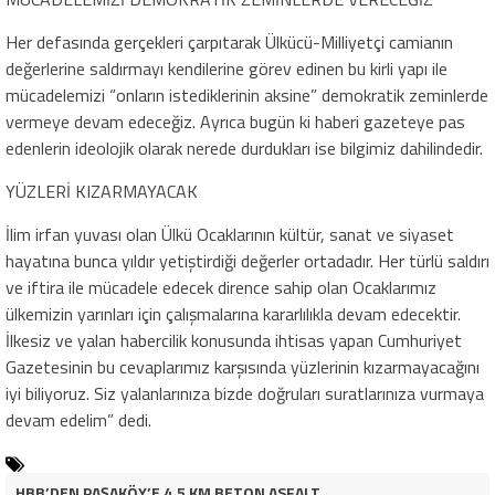
Her defasında gerçekleri çarpıtarak Ülkücü-Milliyetçi camianın
değerlerine saldırmayı kendilerine görev edinen bu kirli yapı ile
mücadelemizi “onların istediklerinin aksine” demokratik zeminlerde
vermeye devam edeceğiz. Ayrıca bugün ki haberi gazeteye pas
edenlerin ideolojik olarak nerede durdukları ise bilgimiz dahilindedir.
YÜZLERİ KIZARMAYACAK
İlim irfan yuvası olan Ülkü Ocaklarının kültür, sanat ve siyaset
hayatına bunca yıldır yetiştirdiği değerler ortadadır. Her türlü saldırı
ve iftira ile mücadele edecek dirence sahip olan Ocaklarımız
ülkemizin yarınları için çalışmalarına kararlılıkla devam edecektir.
İlkesiz ve yalan habercilik konusunda ihtisas yapan Cumhuriyet
Gazetesinin bu cevaplarımız karşısında yüzlerinin kızarmayacağını
iyi biliyoruz. Siz yalanlarınıza bizde doğruları suratlarınıza vurmaya
devam edelim” dedi.
HBB’DEN PAŞAKÖY’E 4.5 KM BETON ASFALT