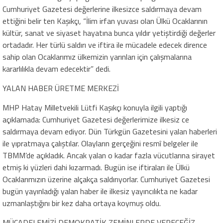
Cumhuriyet Gazetesi değerlerine ilkesizce saldırmaya devam
ettiğini belir ten Kaşıkçı, “İlim irfan yuvası olan Ülkü Ocaklarının
kültür, sanat ve siyaset hayatına bunca yıldır yetiştirdiği değerler
ortadadır. Her türlü saldırı ve iftira ile mücadele edecek dirence
sahip olan Ocaklarımız ülkemizin yarınları için çalışmalarına
kararlılıkla devam edecektir” dedi.
YALAN HABER ÜRETME MERKEZİ
MHP Hatay Milletvekili Lütfi Kaşıkçı konuyla ilgili yaptığı
açıklamada: Cumhuriyet Gazetesi değerlerimize ilkesiz ce
saldırmaya devam ediyor. Dün Türkgün Gazetesini yalan haberleri
ile yıpratmaya çalıştılar. Olayların gerçeğini resmî belgeler ile
TBMM’de açıkladık. Ancak yalan o kadar fazla vücutlarına sirayet
etmiş ki yüzleri dahi kızarmadı. Bugün ise iftiraları ile Ülkü
Ocaklarımızın üzerine alçakça saldırıyorlar. Cumhuriyet Gazetesi
bugün yayınladığı yalan haber ile ilkesiz yayıncılıkta ne kadar
uzmanlaştığını bir kez daha ortaya koymuş oldu.
MÜCADELEMİZİ DEMOKRATİK ZEMİNLERDE VERECEĞİZ