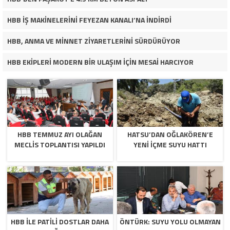
HBB İŞ MAKİNELERİNİ FEYEZAN KANALI’NA İNDİRDİ
HBB, ANMA VE MİNNET ZİYARETLERİNİ SÜRDÜRÜYOR
HBB EKİPLERİ MODERN BİR ULAŞIM İÇİN MESAİ HARCIYOR
HBB TEMMUZ AYI OLAĞAN
HATSU’DAN OĞLAKÖREN’E
MECLİS TOPLANTISI YAPILDI
YENİ İÇME SUYU HATTI
HBB İLE PATİLİ DOSTLAR DAHA
ÖNTÜRK: SUYU YOLU OLMAYAN