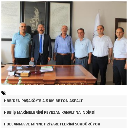
HBB’DEN PAŞAKÖY’E 4.5 KM BETON ASFALT
HBB İŞ MAKİNELERİNİ FEYEZAN KANALI’NA İNDİRDİ
HBB, ANMA VE MİNNET ZİYARETLERİNİ SÜRDÜRÜYOR