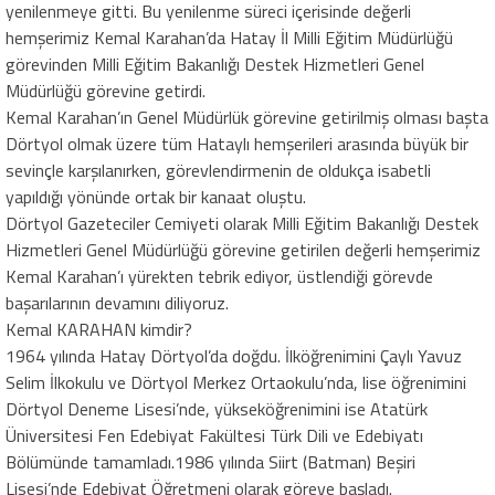
yenilenmeye gitti. Bu yenilenme süreci içerisinde değerli
hemşerimiz Kemal Karahan’da Hatay İl Milli Eğitim Müdürlüğü
görevinden Milli Eğitim Bakanlığı Destek Hizmetleri Genel
Müdürlüğü görevine getirdi.
Kemal Karahan’ın Genel Müdürlük görevine getirilmiş olması başta
Dörtyol olmak üzere tüm Hataylı hemşerileri arasında büyük bir
sevinçle karşılanırken, görevlendirmenin de oldukça isabetli
yapıldığı yönünde ortak bir kanaat oluştu.
Dörtyol Gazeteciler Cemiyeti olarak Milli Eğitim Bakanlığı Destek
Hizmetleri Genel Müdürlüğü görevine getirilen değerli hemşerimiz
Kemal Karahan’ı yürekten tebrik ediyor, üstlendiği görevde
başarılarının devamını diliyoruz.
Kemal KARAHAN kimdir?
1964 yılında Hatay Dörtyol’da doğdu. İlköğrenimini Çaylı Yavuz
Selim İlkokulu ve Dörtyol Merkez Ortaokulu’nda, lise öğrenimini
Dörtyol Deneme Lisesi’nde, yükseköğrenimini ise Atatürk
Üniversitesi Fen Edebiyat Fakültesi Türk Dili ve Edebiyatı
Bölümünde tamamladı.1986 yılında Siirt (Batman) Beşiri
Lisesi’nde Edebiyat Öğretmeni olarak göreve başladı.