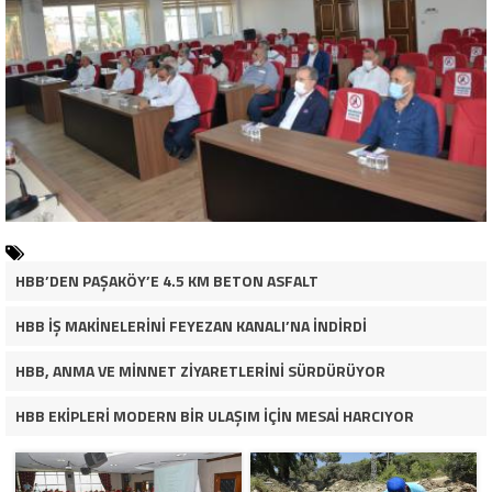
HBB’DEN PAŞAKÖY’E 4.5 KM BETON ASFALT
HBB İŞ MAKİNELERİNİ FEYEZAN KANALI’NA İNDİRDİ
HBB, ANMA VE MİNNET ZİYARETLERİNİ SÜRDÜRÜYOR
HBB EKİPLERİ MODERN BİR ULAŞIM İÇİN MESAİ HARCIYOR