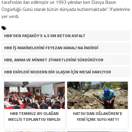
tarafından ilan edilmiştir ve 1993 yılından beri Dünya Basın
Özgürlüğü Günü olarak bütün dünyada kutlanmaktadır.” İfadelerine
yer verdi.
HBB’DEN PAŞAKÖY’E 4.5 KM BETON ASFALT
HBB İŞ MAKİNELERİNİ FEYEZAN KANALI’NA İNDİRDİ
HBB, ANMA VE MİNNET ZİYARETLERİNİ SÜRDÜRÜYOR
HBB EKİPLERİ MODERN BİR ULAŞIM İÇİN MESAİ HARCIYOR
HBB TEMMUZ AYI OLAĞAN
HATSU’DAN OĞLAKÖREN’E
MECLİS TOPLANTISI YAPILDI
YENİ İÇME SUYU HATTI