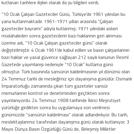
kutlanan tarihlere ilişkin olarak da şu bilgileri verdi;
“10 Ocak Çalışan Gazeteciler Günü, Türkiye’de 1961 yılından bu
yana kutlanmaktadır. 1961-1971 yılları arasında “Çalışan
gazeteciler bayramı” adıyla kutlanmış; 1971 yılındaki askeri
müdahaleden sonra gazetecilerin bazı haklarının geri alınması
üzerine adı, “10 Ocak Çalışan gazeteciler günü” olarak
değiştirilmiştir. 4 Ocak 1961’de kabul edilen ve basın çalışanlarının
bazı haklar ve yasal güvence sağlayan 212 sayılı kanunun Resmî
Gazetede yayımlanışı nedeniyle “10 Ocak” kutlama günü
olmuştur. Türk basınında sansürün kaldırılmasının yıl dönümü olan
24 Temmuz tarihi de mesleğimiz için dayanışma günüdür. Osmanlı
İmparatorluğu zamanında çıkan tüm gazeteler sansür
memurlarının kontrol ve denetiminden geçtikten sonra
yayınlanıyordu. 24 Temmuz 1908 tarihinde İkinci Meşrutiyet
yürürlüğe girdikten sonra bu uygulamaya son verilmesi
günümüzde “sansürün kaldırılması” olarak adlandırılıyor. Bu tarih,
meslektaşlarımız tarafından dayanışma günü olarak kutlanıyor. 3
Mayıs Dünya Basın Özgürlüğü Günü de, Birleşmiş Milletler