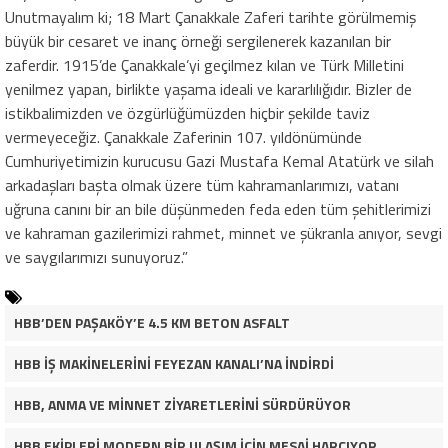
Unutmayalım ki; 18 Mart Çanakkale Zaferi tarihte görülmemiş
büyük bir cesaret ve inanç örneği sergilenerek kazanılan bir
zaferdir. 1915’de Çanakkale’yi geçilmez kılan ve Türk Milletini
yenilmez yapan, birlikte yaşama ideali ve kararlılığıdır. Bizler de
istikbalimizden ve özgürlüğümüzden hiçbir şekilde taviz
vermeyeceğiz. Çanakkale Zaferinin 107. yıldönümünde
Cumhuriyetimizin kurucusu Gazi Mustafa Kemal Atatürk ve silah
arkadaşları başta olmak üzere tüm kahramanlarımızı, vatanı
uğruna canını bir an bile düşünmeden feda eden tüm şehitlerimizi
ve kahraman gazilerimizi rahmet, minnet ve şükranla anıyor, sevgi
ve saygılarımızı sunuyoruz.”
HBB’DEN PAŞAKÖY’E 4.5 KM BETON ASFALT
HBB İŞ MAKİNELERİNİ FEYEZAN KANALI’NA İNDİRDİ
HBB, ANMA VE MİNNET ZİYARETLERİNİ SÜRDÜRÜYOR
HBB EKİPLERİ MODERN BİR ULAŞIM İÇİN MESAİ HARCIYOR