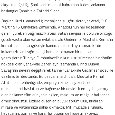
akışının değiştiği, Şanlı tarihimizdeki kahramanlık destanlarının
başlangıcı Çanakkale Zaferidir” dedi.
Başkan Kutlu, yayınladığı mesajında şu görüşlere yer verdi; “18
Mart 1915 Çanakkale Zaferi’nde, Anadolu’nun her köşesinden
gelen, yürekleri bağımsızlık ateşi, vatan sevgisi ile dolu ve birçoğu
çocuk yaşta olan vatan evlatları, Ulu Önderimiz Mustafa Kemal’in
komutasında, süngüsüyle kanını, canını ortaya koyarak tüm
imkansızlıklara rağmen eşi benzeri olmayan bir destan
yazmışlardır. Türkiye Cumhuriyeti’nin kuruluşu sürecinde bir dönüm
noktası olan Çanakkale Zaferi aynı zamanda Birinci Dünya
Savaşı’nın seyrini değiştirerek tarihe “Çanakkale Geçilmez” sözü ile
yazılmış bir destandır. Bu destanın ardından, Mustafa Kemal
Atatürk’ün rehberliğinde, emperyalizme karşı kurtuluş
mücadelesini başlatan ve bağımsız bir devlet kurmayı başarmış
olan halkımız tüm dünyanın ezilen, mazlum ve mağdur halklarına
örnek olmuştur. Bizlere düşen en büyük sorumluluk, bırakılan
mirasa ve vatanımıza sahip çıkmaktır. Millî mücadele ruhunu,
heyecanını, azmini ve kararlılığı bugün de hissetmekteyiz.