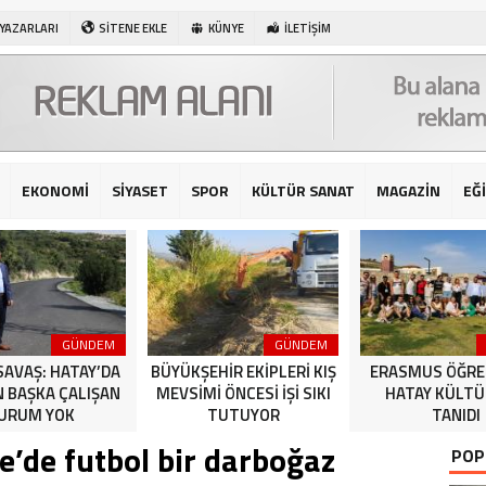
 YAZARLARI
SİTENE EKLE
KÜNYE
İLETİŞİM
EKONOMİ
SİYASET
SPOR
KÜLTÜR SANAT
MAGAZİN
EĞ
GÜNDEM
GÜNDEM
SAVAŞ: HATAY’DA
BÜYÜKŞEHİR EKİPLERİ KIŞ
ERASMUS ÖĞRE
N BAŞKA ÇALIŞAN
MEVSİMİ ÖNCESİ İŞİ SIKI
HATAY KÜLT
URUM YOK
TUTUYOR
TANIDI
e’de futbol bir darboğaz
POP