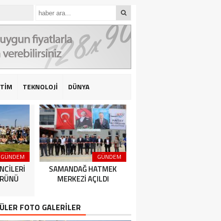
İTİM
TEKNOLOJİ
DÜNYA
GÜNDEM
GÜNDEM
GÜNDEM
NCİLERİ
SAMANDAĞ HATMEK
HATAY BÜYÜKŞEHİR
ÜRÜNÜ
MERKEZİ AÇILDI
BELEDİYESPOR’DAN 2’DE 
ÜLER FOTO GALERİLER