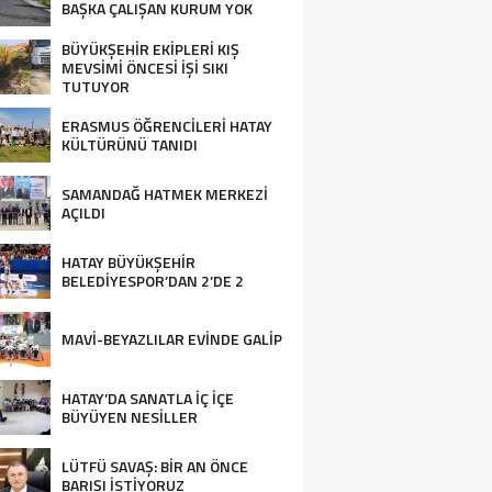
BAŞKA ÇALIŞAN KURUM YOK
BÜYÜKŞEHİR EKİPLERİ KIŞ
MEVSİMİ ÖNCESİ İŞİ SIKI
TUTUYOR
ERASMUS ÖĞRENCİLERİ HATAY
KÜLTÜRÜNÜ TANIDI
SAMANDAĞ HATMEK MERKEZİ
AÇILDI
HATAY BÜYÜKŞEHİR
BELEDİYESPOR’DAN 2’DE 2
MAVİ-BEYAZLILAR EVİNDE GALİP
HATAY’DA SANATLA İÇ İÇE
BÜYÜYEN NESİLLER
LÜTFÜ SAVAŞ: BİR AN ÖNCE
BARIŞI İSTİYORUZ