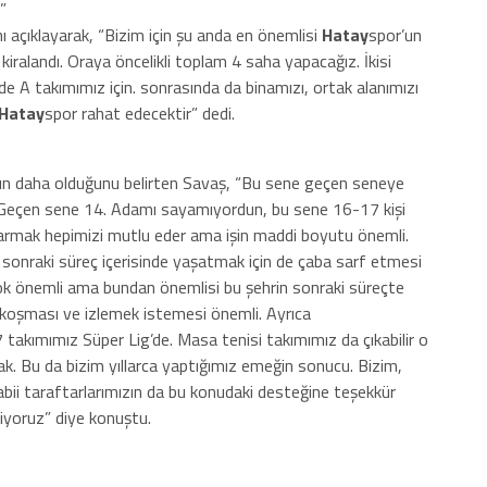
”
rını açıklayarak, “Bizim için şu anda en önemlisi
Hatay
spor’un
 kiralandı. Oraya öncelikli toplam 4 saha yapacağız. İkisi
 de A takımımız için. sonrasında da binamızı, ortak alanımızı
Hatay
spor rahat edecektir” dedi.
nın daha olduğunu belirten Savaş, “Bu sene geçen seneye
. Geçen sene 14. Adamı sayamıyordun, bu sene 16-17 kişi
karmak hepimizi mutlu eder ama işin maddi boyutu önemli.
sonraki süreç içerisinde yaşatmak için de çaba sarf etmesi
i çok önemli ama bundan önemlisi bu şehrin sonraki süreçte
a koşması ve izlemek istemesi önemli. Ayrıca
7 takımımız Süper Lig’de. Masa tenisi takımımız da çıkabilir o
ak. Bu da bizim yıllarca yaptığımız emeğin sonucu. Bizim,
tabii taraftarlarımızın da bu konudaki desteğine teşekkür
iyoruz” diye konuştu.