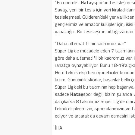
“En önemlisi
Hatay
spor’un tesisleşmesi
Savaş, yeni bir tesis için yeri kiraladıkla
tesisleşmesi. Gülderen’deki yer valilikten
gençlerimiz ve amatör kulüpler için, ikisi
yapacağız. Bu tesisleşme bittiği zaman
“Daha alternatifli bir kadromuz var”
Süper Lig’de mücadele eden 7 takımları
göre daha alternatifli bir kadromuz var
rahatça oynayabiliyor. Bunu 18-19’a çı
Hem teknik ekip hem yöneticiler bundan 
lazım. Günübirlik skorlar, başarılar belk
Süper Lig’deki bu takımının hep başarıy
sadece
Hatay
spor değil, bizim şu anda 
da çıkarsa 8 takımımız Süper Lig’de olac
teknik ekiplerimizin, sporcularımızın ve 
ediyor ve artarak da devam etmesini ist
İHA