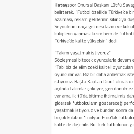
Hatay
spor Onursal Başkanı Lütfü Savaş, 
belirterek, “Futbol özellikle Türkiye’de bi
azalması, reklam gelirlerinin sıkıntıya düş
Seyircilerin maça gelmesi lazım ve kulüpl
kulüplerin yapması lazım hem de futbol 
Türkiye’de kalite yükselsin” dedi.
“Takımı yaşatmak istiyoruz”
Sözleşmesi bitecek oyuncularla devam et
“Tabi biz de elimizdeki kaliteli oyuncula
oyuncular var. Biz bir daha anlaşmak ist
istiyoruz. Başta Kaptan Diouf olmak üze
açılında takımlar çöküyor, geri dönülme
var ama ilk 10’da bitirme ihtimalimiz da
gidersek futbolcuların göstereceği perf
yaşatmak istiyoruz ve bundan sonra da 
birçok kulübün 1 milyon Euro’luk futbolc
kalite de düşebilir. Bu Türk futbolunun ge