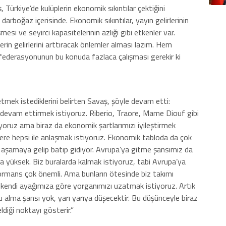
Türkiye’de kulüplerin ekonomik sıkıntılar çektiğini
r darboğaz içerisinde. Ekonomik sıkıntılar, yayın gelirlerinin
mesi ve seyirci kapasitelerinin azlığı gibi etkenler var.
erin gelirlerini arttıracak önlemler alması lazım. Hem
federasyonunun bu konuda fazlaca çalışması gerekir ki
mek istediklerini belirten Savaş, şöyle devam etti:
rı devam ettirmek istiyoruz. Riberio, Traore, Mame Diouf gibi
iyoruz ama biraz da ekonomik şartlarımızı iyileştirmek
re hepsi ile anlaşmak istiyoruz. Ekonomik tabloda da çok
z aşamaya gelip batıp gidiyor. Avrupa’ya gitme şansımız da
ha yüksek. Biz buralarda kalmak istiyoruz, tabi Avrupa’ya
ormans çok önemli. Ama bunların ötesinde biz takımı
kendi ayağımıza göre yorganımızı uzatmak istiyoruz. Artık
u alma şansı yok, yarı yarıya düşecektir. Bu düşünceyle biraz
ldiği noktayı gösterir.”