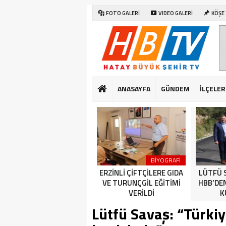
FOTO GALERİ
VIDEO GALERİ
KÖŞE
ANASAYFA
GÜNDEM
İLÇELER
SAĞLIK
DÜNYA
BİYOGRAFİ
CUMHURİYET BAYRAMI
ERZİNLİ ÇİFTÇİLERE GIDA
LÜTFÜ 
KUTLAMALARI HATAY’DA
VE TURUNÇGİL EĞİTİMİ
HBB’DE
ERKEN BAŞLADI
VERİLDİ
K
Lütfü Savaş: “Türkiy