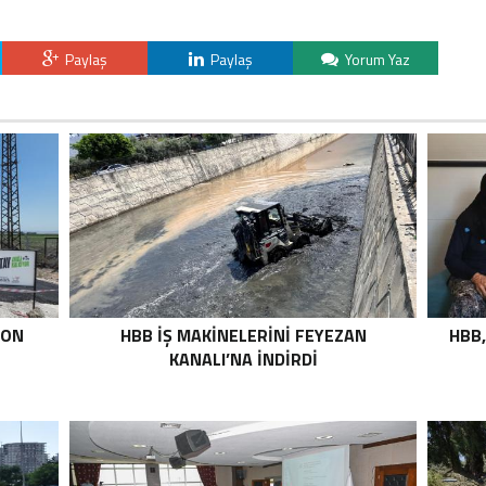
Paylaş
Paylaş
Yorum Yaz
TON
HBB İŞ MAKİNELERİNİ FEYEZAN
HBB,
KANALI’NA İNDİRDİ