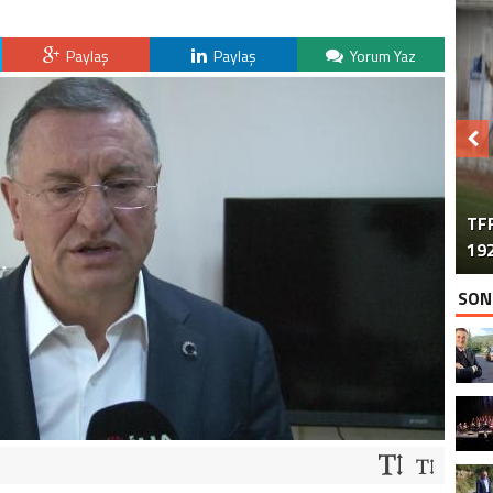
Paylaş
Paylaş
Yorum Yaz
TFF
192
SON