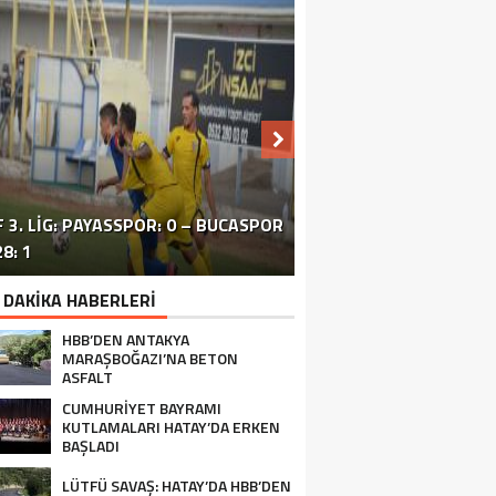
 3. LIG: PAYASSPOR: 0 – BUCASPOR
HATAY’DAKI ÇATIŞMA VE PATLAMA:
SİVİL TOPLUM ÖRGÜTLERİ ORTAK
ERZİNLİ ÇİFTÇİLERE GIDA VE
8: 1
BÖLGEDE OPERASYON SÜRÜYOR
BASIN TOPLANTISI FOTOĞRAF
TURUNÇGİL EĞİTİMİ VERİLDİ
 DAKİKA HABERLERİ
HBB’DEN ANTAKYA
MARAŞBOĞAZI’NA BETON
ASFALT
CUMHURİYET BAYRAMI
KUTLAMALARI HATAY’DA ERKEN
BAŞLADI
LÜTFÜ SAVAŞ: HATAY’DA HBB’DEN