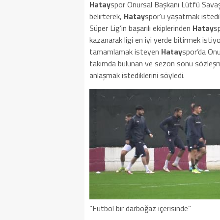
Hatay
spor Onursal Başkanı Lütfü Savaş,
belirterek,
Hatay
spor’u yaşatmak istedik
Süper Lig’in başarılı ekiplerinden
Hatay
sp
kazanarak ligi en iyi yerde bitirmek istiyo
tamamlamak isteyen
Hatay
spor’da Onu
takımda bulunan ve sezon sonu sözleşme
anlaşmak istediklerini söyledi.
“Futbol bir darboğaz içerisinde”