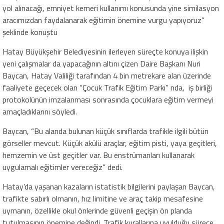
yol alınacağı, emniyet kemeri kullanımı konusunda yine similasyon
aracımızdan faydalanarak eğitimin önemine vurgu yapıyoruz”
şeklinde konuştu
Hatay Büyükşehir Belediyesinin ilerleyen süreçte konuya ilişkin
yeni çalışmalar da yapacağının altını çizen Daire Başkanı Nuri
Baycan, Hatay Valiliği tarafından 4 bin metrekare alan üzerinde
faaliyete geçecek olan “Çocuk Trafik Eğitim Parkı” nda, iş birliği
protokolünün imzalanması sonrasında çocuklara eğitim vermeyi
amaçladıklarını söyledi.
Baycan, “Bu alanda bulunan küçük sınıflarda trafikle ilgili bütün
görseller mevcut. Küçük akülü araçlar, eğitim pisti, yaya geçitleri,
hemzemin ve üst geçitler var. Bu enstrümanları kullanarak
uygulamalı eğitimler vereceğiz” dedi.
Hatay’da yaşanan kazaların istatistik bilgilerini paylaşan Baycan,
trafikte sabırlı olmanın, hız limitine ve araç takip mesafesine
uymanın, özellikle okul önlerinde güvenli geçişin ön planda
tutulmasının önemine değindi. Trafik kurallarına uyulduğu sürece