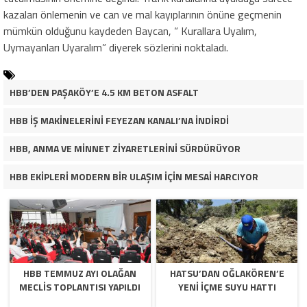
kazaları önlemenin ve can ve mal kayıplarının önüne geçmenin
mümkün olduğunu kaydeden Baycan, “ Kurallara Uyalım,
Uymayanları Uyaralım” diyerek sözlerini noktaladı.
HBB’DEN PAŞAKÖY’E 4.5 KM BETON ASFALT
HBB İŞ MAKİNELERİNİ FEYEZAN KANALI’NA İNDİRDİ
HBB, ANMA VE MİNNET ZİYARETLERİNİ SÜRDÜRÜYOR
HBB EKİPLERİ MODERN BİR ULAŞIM İÇİN MESAİ HARCIYOR
HBB TEMMUZ AYI OLAĞAN
HATSU’DAN OĞLAKÖREN’E
MECLİS TOPLANTISI YAPILDI
YENİ İÇME SUYU HATTI