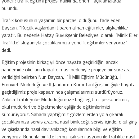
yönelik trafik eğitimi projesi hakkında önemli açıklamalarda
bulundu.
Trafik konusunun yaşamın bir parçası olduğunu ifade eden
Baycan, “Küçük yaşlardan itibaren alınan eğitimler, alışkanlıklar
yaratır. Bu nedenle Hatay Büyükşehir Belediyesi olarak ‘Minik Eller
Trafikte’ sloganıyla çocuklarımıza yönelik eğitimler veriyoruz”
dedi.
Eğitim projesinin birkaç yıl önce hayata geçirildiğini ancak
pandemide okulların kapalı olması nedeniyle projeye bir süre ara
verildiğini belirten Nuri Baycan, “İl Milli Eğitim Müdürlüğü, İl
Emniyet Müdürlüğü ve İl Jandarma Komutanlığı iş birliğiyle hayata
geçirdiğimiz proje kapsamında çalışmalarımızı sürdürüyoruz.
Zabıta Trafik Şube Müdürlüğümüze bağlı eğitimli personelimiz,
okul müdürleri ve öğretmenler eşliğinde eğitimlerimizi
sürdürüyoruz. Sahada yaptığımız gözlemlerden yola çıkarak
çocuklarımıza servis aracına nasıl binileceği, servis içinde, okul giriş
ve çıkışlarında nasıl davranılacağı konularında bilgi ve eğitim
veriyoruz. Bununla birlikte kırmızı ışık similasyonu ile trafikte nasıl