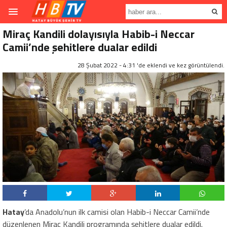
Miraç Kandili dolayısıyla Habib-i Neccar
Camii’nde şehitlere dualar edildi
28 Şubat 2022 - 4:31 'de eklendi ve
kez görüntülendi.
Hatay
’da Anadolu’nun ilk camisi olan Habib-i Neccar Camii’nde
düzenlenen Miraç Kandili programında şehitlere dualar edildi.