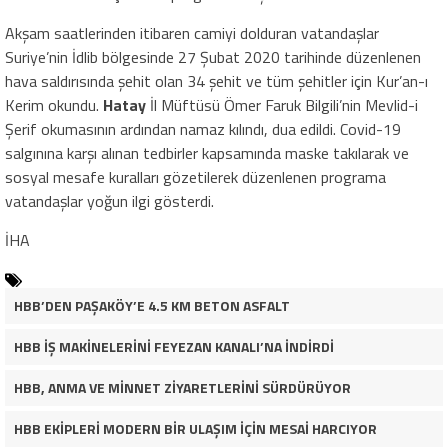
Akşam saatlerinden itibaren camiyi dolduran vatandaşlar
Suriye’nin İdlib bölgesinde 27 Şubat 2020 tarihinde düzenlenen
hava saldırısında şehit olan 34 şehit ve tüm şehitler için Kur’an-ı
Kerim okundu.
Hatay
İl Müftüsü Ömer Faruk Bilgili’nin Mevlid-i
Şerif okumasının ardından namaz kılındı, dua edildi. Covid-19
salgınına karşı alınan tedbirler kapsamında maske takılarak ve
sosyal mesafe kuralları gözetilerek düzenlenen programa
vatandaşlar yoğun ilgi gösterdi.
İHA
HBB’DEN PAŞAKÖY’E 4.5 KM BETON ASFALT
HBB İŞ MAKİNELERİNİ FEYEZAN KANALI’NA İNDİRDİ
HBB, ANMA VE MİNNET ZİYARETLERİNİ SÜRDÜRÜYOR
HBB EKİPLERİ MODERN BİR ULAŞIM İÇİN MESAİ HARCIYOR