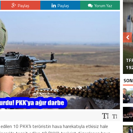
Paylaş
Paylaş
Yorum Yaz
TFF
192
SON
 edilen 10 PKK’lı teröristin hava harekatıyla etkisiz hale