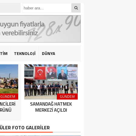
İTİM
TEKNOLOJİ
DÜNYA
GÜNDEM
GÜNDEM
GÜNDEM
NCİLERİ
SAMANDAĞ HATMEK
HATAY BÜYÜKŞEHİR
ÜRÜNÜ
MERKEZİ AÇILDI
BELEDİYESPOR’DAN 2’DE 
ÜLER FOTO GALERİLER