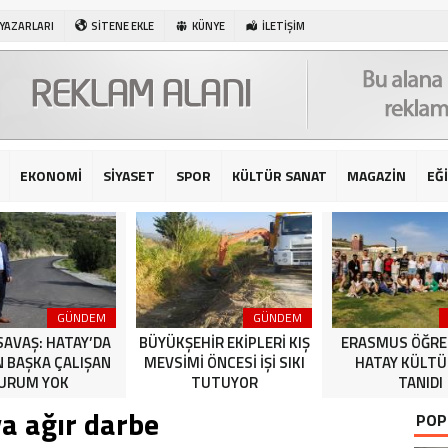
 YAZARLARI
SİTENE EKLE
KÜNYE
İLETİŞİM
EKONOMİ
SİYASET
SPOR
KÜLTÜR SANAT
MAGAZİN
EĞ
GÜNDEM
GÜNDEM
SAVAŞ: HATAY’DA
BÜYÜKŞEHİR EKİPLERİ KIŞ
ERASMUS ÖĞRE
N BAŞKA ÇALIŞAN
MEVSİMİ ÖNCESİ İŞİ SIKI
HATAY KÜLT
URUM YOK
TUTUYOR
TANIDI
a ağır darbe
POP