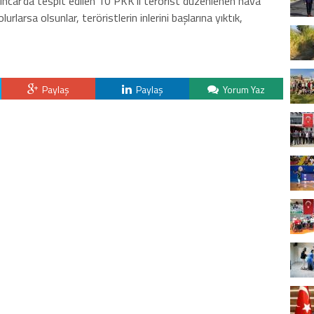
 Sincar’da tespit edilen 10 PKK’lı terörist düzenlenen hava
lurlarsa olsunlar, teröristlerin inlerini başlarına yıktık,
Paylaş
Paylaş
Yorum Yaz