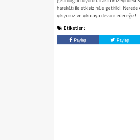
getirildiğini duyurdu. Irak’ın kuzeyindeki
harekâtı ile etkisiz hâle getirildi. Nerede o
yıkıyoruz ve yıkmaya devam edeceğiz!
Etiketler :
Paylaş
Paylaş