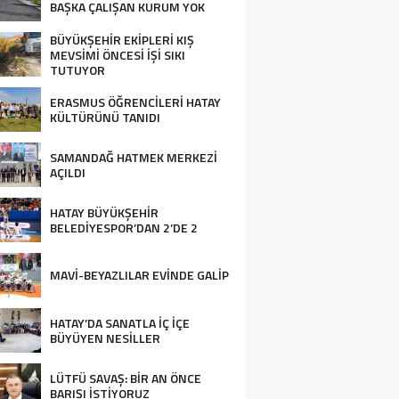
BAŞKA ÇALIŞAN KURUM YOK
BÜYÜKŞEHİR EKİPLERİ KIŞ
MEVSİMİ ÖNCESİ İŞİ SIKI
TUTUYOR
ERASMUS ÖĞRENCİLERİ HATAY
KÜLTÜRÜNÜ TANIDI
SAMANDAĞ HATMEK MERKEZİ
AÇILDI
HATAY BÜYÜKŞEHİR
BELEDİYESPOR’DAN 2’DE 2
MAVİ-BEYAZLILAR EVİNDE GALİP
HATAY’DA SANATLA İÇ İÇE
BÜYÜYEN NESİLLER
LÜTFÜ SAVAŞ: BİR AN ÖNCE
BARIŞI İSTİYORUZ