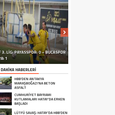
 3. LIG: PAYASSPOR: 0 – BUCASPOR
HATAY’DAKI ÇATIŞMA VE PATLAMA:
SİVİL TOPLUM ÖRGÜTLERİ ORTAK
ERZİNLİ ÇİFTÇİLERE GIDA VE
8: 1
BÖLGEDE OPERASYON SÜRÜYOR
BASIN TOPLANTISI FOTOĞRAF
TURUNÇGİL EĞİTİMİ VERİLDİ
 DAKİKA HABERLERİ
HBB’DEN ANTAKYA
MARAŞBOĞAZI’NA BETON
ASFALT
CUMHURİYET BAYRAMI
KUTLAMALARI HATAY’DA ERKEN
BAŞLADI
LÜTFÜ SAVAŞ: HATAY’DA HBB’DEN