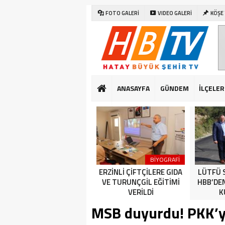
FOTO GALERİ
VIDEO GALERİ
KÖŞE
ANASAYFA
GÜNDEM
İLÇELER
SAĞLIK
DÜNYA
BİYOGRAFİ
CUMHURİYET BAYRAMI
ERZİNLİ ÇİFTÇİLERE GIDA
LÜTFÜ 
KUTLAMALARI HATAY’DA
VE TURUNÇGİL EĞİTİMİ
HBB’DE
ERKEN BAŞLADI
VERİLDİ
K
MSB duyurdu! PKK’y