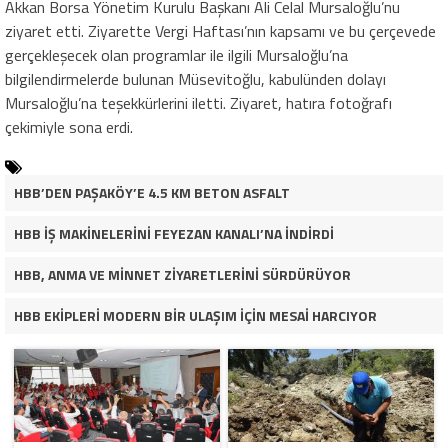
Akkan Borsa Yönetim Kurulu Başkanı Ali Celal Mursaloğlu’nu
ziyaret etti. Ziyarette Vergi Haftası’nın kapsamı ve bu çerçevede
gerçekleşecek olan programlar ile ilgili Mursaloğlu’na
bilgilendirmelerde bulunan Müsevitoğlu, kabulünden dolayı
Mursaloğlu’na teşekkürlerini iletti. Ziyaret, hatıra fotoğrafı
çekimiyle sona erdi.
HBB’DEN PAŞAKÖY’E 4.5 KM BETON ASFALT
HBB İŞ MAKİNELERİNİ FEYEZAN KANALI’NA İNDİRDİ
HBB, ANMA VE MİNNET ZİYARETLERİNİ SÜRDÜRÜYOR
HBB EKİPLERİ MODERN BİR ULAŞIM İÇİN MESAİ HARCIYOR