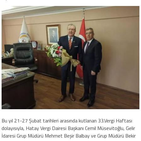
Bu yıl 21-27 Şubat tarihleri arasında kutlanan 33.Vergi Haftası
dolayısıyla, Hatay Vergi Dairesi Başkanı Cemil Müsevitoğlu, Gelir
İdaresi Grup Müdürü Mehmet Beşir Balbay ve Grup Müdürü Bekir