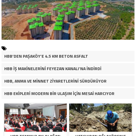
HBB’DEN PAŞAKÖY’E 4.5 KM BETON ASFALT
HBB İŞ MAKİNELERİNİ FEYEZAN KANALI’NA İNDİRDİ
HBB, ANMA VE MİNNET ZİYARETLERİNİ SÜRDÜRÜYOR
HBB EKİPLERİ MODERN BİR ULAŞIM İÇİN MESAİ HARCIYOR