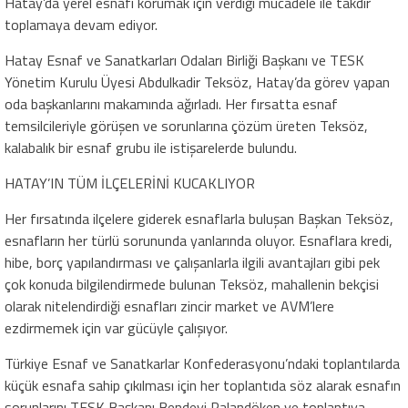
Hatay’da yerel esnafı korumak için verdiği mücadele ile takdir
toplamaya devam ediyor.
Hatay Esnaf ve Sanatkarları Odaları Birliği Başkanı ve TESK
Yönetim Kurulu Üyesi Abdulkadir Teksöz, Hatay’da görev yapan
oda başkanlarını makamında ağırladı. Her fırsatta esnaf
temsilcileriyle görüşen ve sorunlarına çözüm üreten Teksöz,
kalabalık bir esnaf grubu ile istişarelerde bulundu.
HATAY’IN TÜM İLÇELERİNİ KUCAKLIYOR
Her fırsatında ilçelere giderek esnaflarla buluşan Başkan Teksöz,
esnafların her türlü sorununda yanlarında oluyor. Esnaflara kredi,
hibe, borç yapılandırması ve çalışanlarla ilgili avantajları gibi pek
çok konuda bilgilendirmede bulunan Teksöz, mahallenin bekçisi
olarak nitelendirdiği esnafları zincir market ve AVM’lere
ezdirmemek için var gücüyle çalışıyor.
Türkiye Esnaf ve Sanatkarlar Konfederasyonu’ndaki toplantılarda
küçük esnafa sahip çıkılması için her toplantıda söz alarak esnafın
sorunlarını TESK Başkanı Bendevi Palandöken ve toplantıya