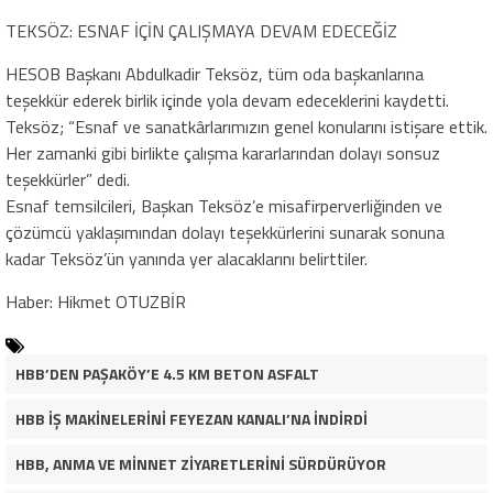
TEKSÖZ: ESNAF İÇİN ÇALIŞMAYA DEVAM EDECEĞİZ
HESOB Başkanı Abdulkadir Teksöz, tüm oda başkanlarına
teşekkür ederek birlik içinde yola devam edeceklerini kaydetti.
Teksöz; “Esnaf ve sanatkârlarımızın genel konularını istişare ettik.
Her zamanki gibi birlikte çalışma kararlarından dolayı sonsuz
teşekkürler” dedi.
Esnaf temsilcileri, Başkan Teksöz’e misafirperverliğinden ve
çözümcü yaklaşımından dolayı teşekkürlerini sunarak sonuna
kadar Teksöz’ün yanında yer alacaklarını belirttiler.
Haber: Hikmet OTUZBİR
HBB’DEN PAŞAKÖY’E 4.5 KM BETON ASFALT
HBB İŞ MAKİNELERİNİ FEYEZAN KANALI’NA İNDİRDİ
HBB, ANMA VE MİNNET ZİYARETLERİNİ SÜRDÜRÜYOR