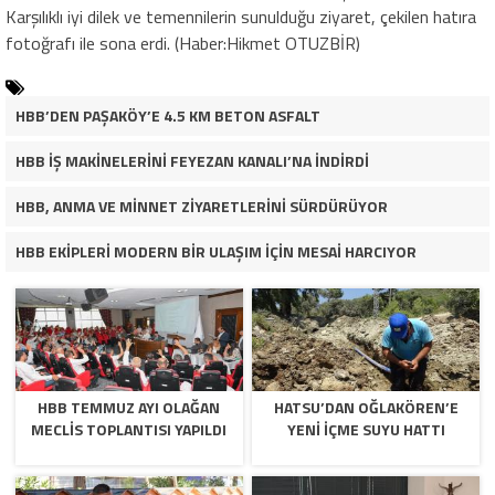
Karşılıklı iyi dilek ve temennilerin sunulduğu ziyaret, çekilen hatıra
fotoğrafı ile sona erdi. (Haber:Hikmet OTUZBİR)
HBB’DEN PAŞAKÖY’E 4.5 KM BETON ASFALT
HBB İŞ MAKİNELERİNİ FEYEZAN KANALI’NA İNDİRDİ
HBB, ANMA VE MİNNET ZİYARETLERİNİ SÜRDÜRÜYOR
HBB EKİPLERİ MODERN BİR ULAŞIM İÇİN MESAİ HARCIYOR
HBB TEMMUZ AYI OLAĞAN
HATSU’DAN OĞLAKÖREN’E
MECLİS TOPLANTISI YAPILDI
YENİ İÇME SUYU HATTI