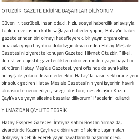
OTUZBİR: GAZETE EKİBİNE BAŞARILAR DİLİYORUM
Güvenilir, tecrübeli, insan odaklı, hızlı, sosyal habercilik anlayışıyla
topluma ve insana katkı sağlayan haberler yapan, Hatay’ın haber
gazetelerinden biri olmayı hedefleyerek, bir yayın organı olma
amacıyla yayın hayatına doludizgin devam eden Hatay Meş’ale
Gazetesi’ni ziyarette konuşan Gazeteci Hikmet Otuzbir, “ ilkeli,
dürüst ve objektif gazetecilikten ödün vermeden yayın hayatını
sürdüren Hatay Meş’ale Gazetesi, yeni ofisinde de aynı kalite
anlayışı ile yoluna devam edecektir. Hatay’da basın sektörüne yeni
bir soluk getiren Hatay Meş’ale Gazetesi’nin yeni işyerinin hayırlı
olmasını temenni ediyor, sevgili dostum,meslektaşım Kazım
Çaylı’ya ve yayın ailesine başarılar diliyorum” ifadelerini kullandı.
YILMAZ’DAN ÇAYLI’TE TEBRİK
Hatay Ekspres Gazetesi İmtiyaz sahibi Bostan Yılmaz da,
ziyaretinde Kazım Çaylı ve ekibini yeni ofislerine taşınmaları
dolayısıyla tebrik ederek yayın hayatlarında başarılar diledi.