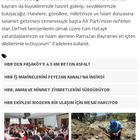
bayram da büyüklerimizle hasret giderip, sevdiklerimizle
buluşacağız. Hanelere, gönüllere, milletimize ve İslam dünyasına
selamet getirmesi temennisiyle başta AK Parti’mizin neferleri
olan Defneli hemşerilerim olmak üzere tüm Hataylı
vatandaşlarımızın ve İslam aleminin Ramazan Bayramını en içten
dileklerimle kutluyorum” ifadelerini kullandı.
HBB’DEN PAŞAKÖY’E 4.5 KM BETON ASFALT
HBB İŞ MAKİNELERİNİ FEYEZAN KANALI’NA İNDİRDİ
HBB, ANMA VE MİNNET ZİYARETLERİNİ SÜRDÜRÜYOR
HBB EKİPLERİ MODERN BİR ULAŞIM İÇİN MESAİ HARCIYOR