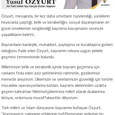
Özyurt, mesajında, bir kez daha umutların tazelendiği, yüreklerin
heyecanla çarptığı, birlik ve beraberliğin, sosyal dayanışmanın en
güzel örneklerinin sergilendiği bayrama kavuşmanın sevincini
yaşadıklarını belirtti.
Bayramların kardeşlik, muhabbet, paylaşma ve kucaklaşma günleri
olduğunu ifade eden Özyurt, bayramın ruhuna uygun şekilde
geçmesi temennisinde bulundu.
Milletimizin birlik ve beraberlik içinde bayram geçirmesi için
canlarını feda eden aziz şehitlerimizi rahmetle, gazilerimizi
minnetle anıyorum. Ülkemizin ve sınırlarımızın güvenliği için terörle
mücadele operasyonlarına katılan, bayramı ailelerinden uzakta
geçiren kahraman Mehmetçiklerimize millet olarak dualarımızı
iletiyor, ordumuza muvaffakiyetler diliyorum.
Türk milleti ve İslam dünyasının bayramını kutlayan Özyurt,
“Koronavirüs salgınının etkilerinin hafiflemesinin ardından bu