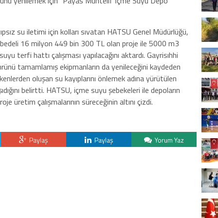
osunu yenilemek için “Payas Muhtelif İçme Suyu Depo
yıpsız su iletimi için kolları sıvatan HATSU Genel Müdürlüğü,
edeli 16 milyon 449 bin 300 TL olan proje ile 5000 m3
yu terfi hattı çalışması yapılacağını aktardı. Gayrisıhhi
ömrünü tamamlamış ekipmanların da yenileceğini kaydeden
tkenlerden oluşan su kayıplarını önlemek adına yürütülen
ıdığını belirtti. HATSU, içme suyu şebekeleri ile depoların
je üretim çalışmalarının süreceğinin altını çizdi.
Paylaş
Paylaş
Yorum Yaz