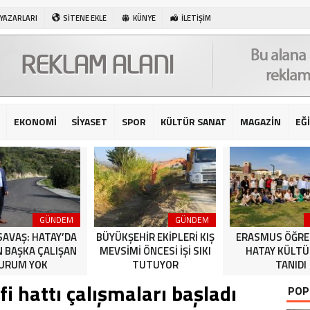
 YAZARLARI
SİTENE EKLE
KÜNYE
İLETİŞİM
EKONOMİ
SİYASET
SPOR
KÜLTÜR SANAT
MAGAZİN
EĞ
GÜNDEM
GÜNDEM
SAVAŞ: HATAY’DA
BÜYÜKŞEHİR EKİPLERİ KIŞ
ERASMUS ÖĞRE
N BAŞKA ÇALIŞAN
MEVSİMİ ÖNCESİ İŞİ SIKI
HATAY KÜLT
URUM YOK
TUTUYOR
TANIDI
i hattı çalışmaları başladı
POP