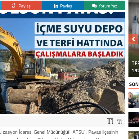
Paylaş
Paylaş
Yorum Yaz
TFF
192
SON
lizasyon İdaresi Genel Müdürlüğü(HATSU), Payas ilçesinin