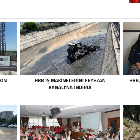
TON
HBB İŞ MAKİNELERİNİ FEYEZAN
HBB,
KANALI’NA İNDİRDİ