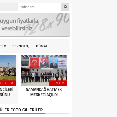
İTİM
TEKNOLOJİ
DÜNYA
GÜNDEM
GÜNDEM
GÜNDEM
NCİLERİ
SAMANDAĞ HATMEK
HATAY BÜYÜKŞEHİR
ÜRÜNÜ
MERKEZİ AÇILDI
BELEDİYESPOR’DAN 2’DE 
ÜLER FOTO GALERİLER