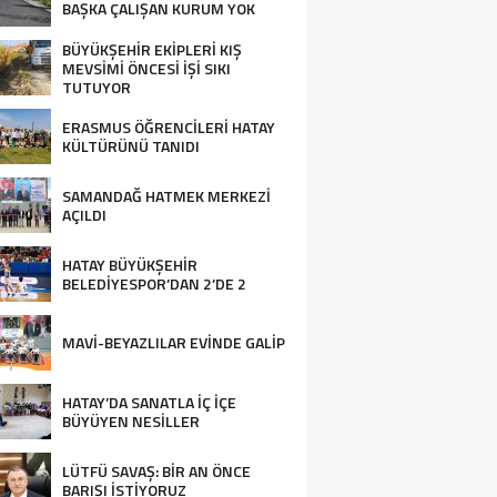
BAŞKA ÇALIŞAN KURUM YOK
BÜYÜKŞEHİR EKİPLERİ KIŞ
MEVSİMİ ÖNCESİ İŞİ SIKI
TUTUYOR
ERASMUS ÖĞRENCİLERİ HATAY
KÜLTÜRÜNÜ TANIDI
SAMANDAĞ HATMEK MERKEZİ
AÇILDI
HATAY BÜYÜKŞEHİR
BELEDİYESPOR’DAN 2’DE 2
MAVİ-BEYAZLILAR EVİNDE GALİP
HATAY’DA SANATLA İÇ İÇE
BÜYÜYEN NESİLLER
LÜTFÜ SAVAŞ: BİR AN ÖNCE
BARIŞI İSTİYORUZ