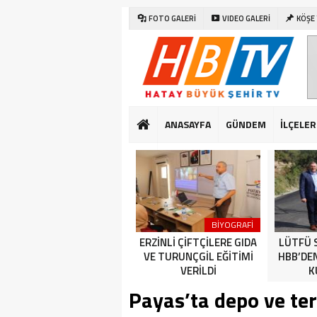
FOTO GALERİ
VIDEO GALERİ
KÖŞE
ANASAYFA
GÜNDEM
İLÇELER
SAĞLIK
DÜNYA
BİYOGRAFİ
CUMHURİYET BAYRAMI
ERZİNLİ ÇİFTÇİLERE GIDA
LÜTFÜ 
KUTLAMALARI HATAY’DA
VE TURUNÇGİL EĞİTİMİ
HBB’DE
ERKEN BAŞLADI
VERİLDİ
K
Payas’ta depo ve terf