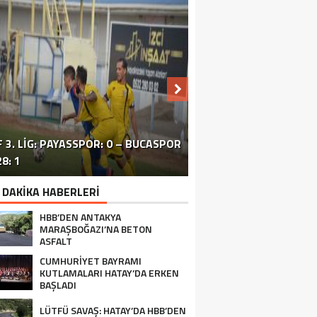
 3. LIG: PAYASSPOR: 0 – BUCASPOR
HATAY’DAKI ÇATIŞMA VE PATLAMA:
SİVİL TOPLUM ÖRGÜTLERİ ORTAK
ERZİNLİ ÇİFTÇİLERE GIDA VE
8: 1
BÖLGEDE OPERASYON SÜRÜYOR
BASIN TOPLANTISI FOTOĞRAF
TURUNÇGİL EĞİTİMİ VERİLDİ
 DAKİKA HABERLERİ
HBB’DEN ANTAKYA
MARAŞBOĞAZI’NA BETON
ASFALT
CUMHURİYET BAYRAMI
KUTLAMALARI HATAY’DA ERKEN
BAŞLADI
LÜTFÜ SAVAŞ: HATAY’DA HBB’DEN