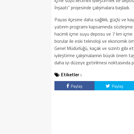
içme suyu iletimini iyileştirmek ve dep
İnşaatı” projesinde çalışmalara başladı.
Payas ilçesine daha sağlıklı, güçlü ve ka
yatırım programı kapsamında sözleşme b
hacimli içme suyu deposu ve 7 km içme su
borular ile eski teknoloji ve ekonomik 
Genel Müdürlüğü, kaçak ve sızıntı gibi e
iyileştirme çalışmalarının büyük önem taş
daha iyi düzeye getirilmesi noktasında pro
Etiketler :
Paylaş
Paylaş