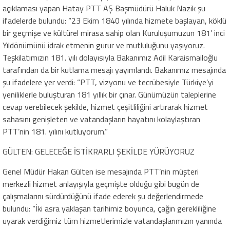
açıklaması yapan Hatay PTT AŞ Başmüdürü Haluk Nazik şu
ifadelerde bulundu: “23 Ekim 1840 yılında hizmete başlayan, köklü
bir geçmişe ve kültürel mirasa sahip olan Kuruluşumuzun 181’ inci
Yıldönümünü idrak etmenin gurur ve mutluluğunu yaşıyoruz.
Teşkilatımızın 181. yılı dolayısıyla Bakanımız Adil Karaismailoğlu
tarafından da bir kutlama mesajı yayımlandı. Bakanımız mesajında
şu ifadelere yer verdi: “PTT, vizyonu ve tecrübesiyle Türkiye’yi
yeniliklerle buluşturan 181 yıllık bir çınar. Günümüzün taleplerine
cevap verebilecek şekilde, hizmet çeşitliliğini artırarak hizmet
sahasını genişleten ve vatandaşların hayatını kolaylaştıran
PTT’nin 181. yılını kutluyorum.”
GÜLTEN: GELECEĞE İSTİKRARLI ŞEKİLDE YÜRÜYORUZ
Genel Müdür Hakan Gülten ise mesajında PTT’nin müşteri
merkezli hizmet anlayışıyla geçmişte olduğu gibi bugün de
çalışmalarını sürdürdüğünü ifade ederek şu değerlendirmede
bulundu: “İki asra yaklaşan tarihimiz boyunca, çağın gerekliliğine
uyarak verdiğimiz tüm hizmetlerimizle vatandaşlarımızın yanında