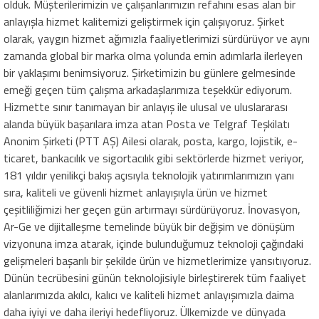
olduk. Müşterilerimizin ve çalışanlarımızın refahını esas alan bir
anlayışla hizmet kalitemizi geliştirmek için çalışıyoruz. Şirket
olarak, yaygın hizmet ağımızla faaliyetlerimizi sürdürüyor ve aynı
zamanda global bir marka olma yolunda emin adımlarla ilerleyen
bir yaklaşımı benimsiyoruz. Şirketimizin bu günlere gelmesinde
emeği geçen tüm çalışma arkadaşlarımıza teşekkür ediyorum.
Hizmette sınır tanımayan bir anlayış ile ulusal ve uluslararası
alanda büyük başarılara imza atan Posta ve Telgraf Teşkilatı
Anonim Şirketi (PTT AŞ) Ailesi olarak, posta, kargo, lojistik, e-
ticaret, bankacılık ve sigortacılık gibi sektörlerde hizmet veriyor,
181 yıldır yenilikçi bakış açısıyla teknolojik yatırımlarımızın yanı
sıra, kaliteli ve güvenli hizmet anlayışıyla ürün ve hizmet
çeşitliliğimizi her geçen gün artırmayı sürdürüyoruz. İnovasyon,
Ar-Ge ve dijitalleşme temelinde büyük bir değişim ve dönüşüm
vizyonuna imza atarak, içinde bulunduğumuz teknoloji çağındaki
gelişmeleri başarılı bir şekilde ürün ve hizmetlerimize yansıtıyoruz.
Dünün tecrübesini günün teknolojisiyle birleştirerek tüm faaliyet
alanlarımızda akılcı, kalıcı ve kaliteli hizmet anlayışımızla daima
daha iyiyi ve daha ileriyi hedefliyoruz. Ülkemizde ve dünyada