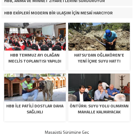
HBB, ANMA VE MİNNET ZİYARETLERİNİ SÜRDÜRÜYOR
HBB EKİPLERİ MODERN BİR ULAŞIM İÇİN MESAİ HARCIYOR
HBB TEMMUZ AYI OLAĞAN
HATSU’DAN OĞLAKÖREN’E
MECLİS TOPLANTISI YAPILDI
YENİ İÇME SUYU HATTI
HBB İLE PATİLİ DOSTLAR DAHA
ÖNTÜRK: SUYU YOLU OLMAYAN
SAĞLIKLI
MAHALLE KALMAYACAK
Masaüstü Sürümüne Geç