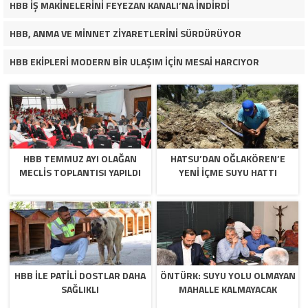
HBB İŞ MAKİNELERİNİ FEYEZAN KANALI’NA İNDİRDİ
HBB, ANMA VE MİNNET ZİYARETLERİNİ SÜRDÜRÜYOR
HBB EKİPLERİ MODERN BİR ULAŞIM İÇİN MESAİ HARCIYOR
HBB TEMMUZ AYI OLAĞAN
HATSU’DAN OĞLAKÖREN’E
MECLİS TOPLANTISI YAPILDI
YENİ İÇME SUYU HATTI
HBB İLE PATİLİ DOSTLAR DAHA
ÖNTÜRK: SUYU YOLU OLMAYAN
SAĞLIKLI
MAHALLE KALMAYACAK