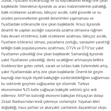
zorluk, fiyatların istikrarsızlığı ve su kaynaklarının kirliliği öne çıkan
başlıklardır. İskenderun ilçesinde av aracı malzemelerinin pahalılığı,
balık stoklarının azalması, bilinçsiz avcılık, sahil güvenlik ve su
ürünleri personellerinin gerekli denetimleri yapmaması ve
fiyatlardaki istikrarsızlık öne çıkan başlıklardır. Arsuz ilçesinde
dinamit ile yapılan avcılığın sayısında azalma olmasına rağmen
hala devam ettirilmesi, balık stoklarının azalması, bilinçsiz avcılık,
fiyatların istikrarsız olması, pazarlama zorluğu, sanayinin yarattığı
kirliliğin balık popülasyonunu azaltması, ÖTV’li ve ÖTV’siz yakıt
fiyatlarının yüksekliği öne çıkan başlıklardır. Samandağ ilçesinde
yakıt fiyatlarının yüksekliği, deniz sıcaklığının artmasıyla birlikte
Kızıldeniz’den gelen zehirli, zararlı ve istilacı balık türlerindeki artış,
yakıt fiyatlarındaki artış öne çıkan başlıklardır. Önemli bir geçim
kaynağı olan küçük ölçekli balıkçılığın sürdürülebilirliğinin sağlanması
bu sektörde geçimini sağlayanlar için elzemdir. Türkiye
ekonomisine %25 katkı sağlayan balıkçılık sektörü göz ardı
edilemez. AKP’nin batırdığı ekonomi balıkçıları ihtiyaçtan dolayı
Ziraat Bankası’ndan kredi çekmeye zorlamıştır. Yaşanan iklim
değişikliği, hava şartları ve akaryakıt zamlarının dayanılmaz oluşu