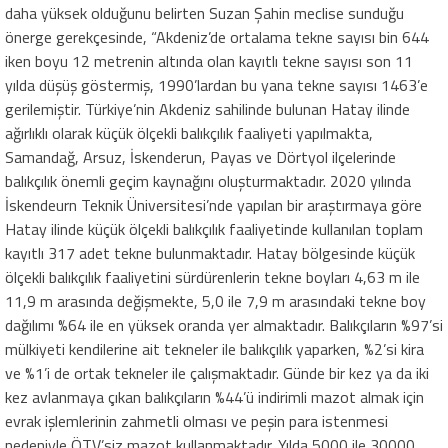
daha yüksek olduğunu belirten Suzan Şahin meclise sunduğu
önerge gerekçesinde, “Akdeniz’de ortalama tekne sayısı bin 644
iken boyu 12 metrenin altında olan kayıtlı tekne sayısı son 11
yılda düşüş göstermiş, 1990’lardan bu yana tekne sayısı 1463’e
gerilemiştir. Türkiye’nin Akdeniz sahilinde bulunan Hatay ilinde
ağırlıklı olarak küçük ölçekli balıkçılık faaliyeti yapılmakta,
Samandağ, Arsuz, İskenderun, Payas ve Dörtyol ilçelerinde
balıkçılık önemli geçim kaynağını oluşturmaktadır. 2020 yılında
İskendeurn Teknik Üniversitesi’nde yapılan bir araştırmaya göre
Hatay ilinde küçük ölçekli balıkçılık faaliyetinde kullanılan toplam
kayıtlı 317 adet tekne bulunmaktadır. Hatay bölgesinde küçük
ölçekli balıkçılık faaliyetini sürdürenlerin tekne boyları 4,63 m ile
11,9 m arasında değişmekte, 5,0 ile 7,9 m arasındaki tekne boy
dağılımı %64 ile en yüksek oranda yer almaktadır. Balıkçıların %97’si
mülkiyeti kendilerine ait tekneler ile balıkçılık yaparken, %2’si kira
ve %1’i de ortak tekneler ile çalışmaktadır. Günde bir kez ya da iki
kez avlanmaya çıkan balıkçıların %44’ü indirimli mazot almak için
evrak işlemlerinin zahmetli olması ve peşin para istenmesi
nedeniyle ÖTV’siz mazot kullanmaktadır. Yılda 5000 ile 30000