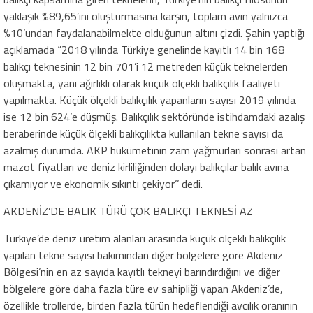
yaklaşık %89,65’ini oluşturmasına karşın, toplam avın yalnızca
%10’undan faydalanabilmekte olduğunun altını çizdi. Şahin yaptığı
açıklamada “2018 yılında Türkiye genelinde kayıtlı 14 bin 168
balıkçı teknesinin 12 bin 701’i 12 metreden küçük teknelerden
oluşmakta, yani ağırlıklı olarak küçük ölçekli balıkçılık faaliyeti
yapılmakta. Küçük ölçekli balıkçılık yapanların sayısı 2019 yılında
ise 12 bin 624’e düşmüş. Balıkçılık sektöründe istihdamdaki azalış
beraberinde küçük ölçekli balıkçılıkta kullanılan tekne sayısı da
azalmış durumda. AKP hükümetinin zam yağmurları sonrası artan
mazot fiyatları ve deniz kirliliğinden dolayı balıkçılar balık avına
çıkamıyor ve ekonomik sıkıntı çekiyor’’ dedi.
AKDENİZ’DE BALIK TÜRÜ ÇOK BALIKÇI TEKNESİ AZ
Türkiye’de deniz üretim alanları arasında küçük ölçekli balıkçılık
yapılan tekne sayısı bakımından diğer bölgelere göre Akdeniz
Bölgesi’nin en az sayıda kayıtlı tekneyi barındırdığını ve diğer
bölgelere göre daha fazla türe ev sahipliği yapan Akdeniz’de,
özellikle trollerde, birden fazla türün hedeflendiği avcılık oranının