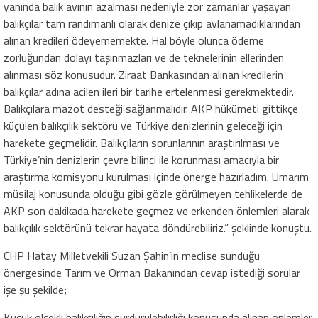
yanında balık avının azalması nedeniyle zor zamanlar yaşayan
balıkçılar tam randımanlı olarak denize çıkıp avlanamadıklarından
alınan kredileri ödeyememekte. Hal böyle olunca ödeme
zorluğundan dolayı taşınmazları ve de teknelerinin ellerinden
alınması söz konusudur. Ziraat Bankasından alınan kredilerin
balıkçılar adına acilen ileri bir tarihe ertelenmesi gerekmektedir.
Balıkçılara mazot desteği sağlanmalıdır. AKP hükümeti gittikçe
küçülen balıkçılık sektörü ve Türkiye denizlerinin geleceği için
harekete geçmelidir. Balıkçıların sorunlarının araştırılması ve
Türkiye’nin denizlerin çevre bilinci ile korunması amacıyla bir
araştırma komisyonu kurulması içinde önerge hazırladım. Umarım
müsilaj konusunda olduğu gibi gözle görülmeyen tehlikelerde de
AKP son dakikada harekete geçmez ve erkenden önlemleri alarak
balıkçılık sektörünü tekrar hayata döndürebiliriz.” şeklinde konuştu.
CHP Hatay Milletvekili Suzan Şahin’in meclise sunduğu
önergesinde Tarım ve Orman Bakanından cevap istediği sorular
işe şu şekilde;
Küçük ölçekli balıkçılığın sürdürülebilirliği konusunda alınan önlemler