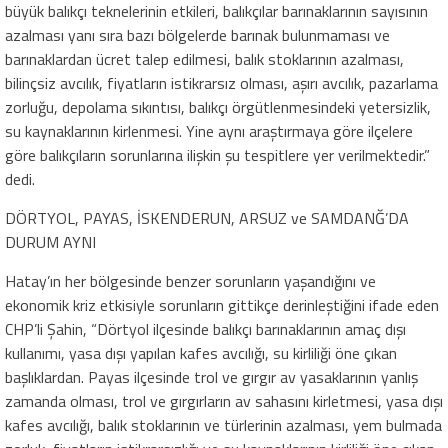
büyük balıkçı teknelerinin etkileri, balıkçılar barınaklarının sayısının
azalması yanı sıra bazı bölgelerde barınak bulunmaması ve
barınaklardan ücret talep edilmesi, balık stoklarının azalması,
bilinçsiz avcılık, fiyatların istikrarsız olması, aşırı avcılık, pazarlama
zorluğu, depolama sıkıntısı, balıkçı örgütlenmesindeki yetersizlik,
su kaynaklarının kirlenmesi. Yine aynı araştırmaya göre ilçelere
göre balıkçıların sorunlarına ilişkin şu tespitlere yer verilmektedir.”
dedi.
DÖRTYOL, PAYAS, İSKENDERUN, ARSUZ ve SAMDANĞ’DA
DURUM AYNI
Hatay’ın her bölgesinde benzer sorunların yaşandığını ve
ekonomik kriz etkisiyle sorunların gittikçe derinleştiğini ifade eden
CHP’li Şahin, “Dörtyol ilçesinde balıkçı barınaklarının amaç dışı
kullanımı, yasa dışı yapılan kafes avcılığı, su kirliliği öne çıkan
başlıklardan. Payas ilçesinde trol ve gırgır av yasaklarının yanlış
zamanda olması, trol ve gırgırların av sahasını kirletmesi, yasa dışı
kafes avcılığı, balık stoklarının ve türlerinin azalması, yem bulmada