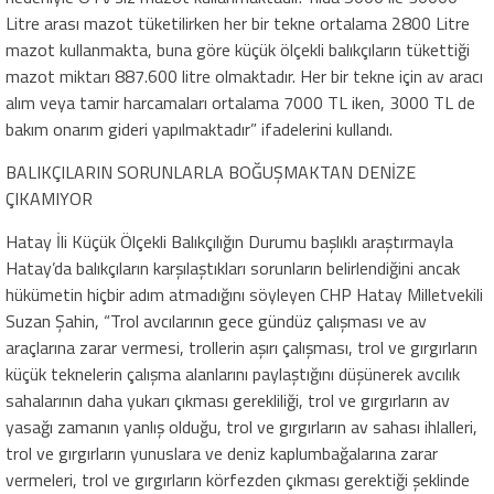
Litre arası mazot tüketilirken her bir tekne ortalama 2800 Litre
mazot kullanmakta, buna göre küçük ölçekli balıkçıların tükettiği
mazot miktarı 887.600 litre olmaktadır. Her bir tekne için av aracı
alım veya tamir harcamaları ortalama 7000 TL iken, 3000 TL de
bakım onarım gideri yapılmaktadır” ifadelerini kullandı.
BALIKÇILARIN SORUNLARLA BOĞUŞMAKTAN DENİZE
ÇIKAMIYOR
Hatay İli Küçük Ölçekli Balıkçılığın Durumu başlıklı araştırmayla
Hatay’da balıkçıların karşılaştıkları sorunların belirlendiğini ancak
hükümetin hiçbir adım atmadığını söyleyen CHP Hatay Milletvekili
Suzan Şahin, “Trol avcılarının gece gündüz çalışması ve av
araçlarına zarar vermesi, trollerin aşırı çalışması, trol ve gırgırların
küçük teknelerin çalışma alanlarını paylaştığını düşünerek avcılık
sahalarının daha yukarı çıkması gerekliliği, trol ve gırgırların av
yasağı zamanın yanlış olduğu, trol ve gırgırların av sahası ihlalleri,
trol ve gırgırların yunuslara ve deniz kaplumbağalarına zarar
vermeleri, trol ve gırgırların körfezden çıkması gerektiği şeklinde