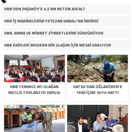
HBB’DEN PAŞAKÖY’E 4.5 KM BETON ASFALT
HBB İŞ MAKİNELERİNİ FEYEZAN KANALI’NA İNDİRDİ
HBB, ANMA VE MİNNET ZİYARETLERİNİ SÜRDÜRÜYOR
HBB EKİPLERİ MODERN BİR ULAŞIM İÇİN MESAİ HARCIYOR
HBB TEMMUZ AYI OLAĞAN
HATSU’DAN OĞLAKÖREN’E
MECLİS TOPLANTISI YAPILDI
YENİ İÇME SUYU HATTI