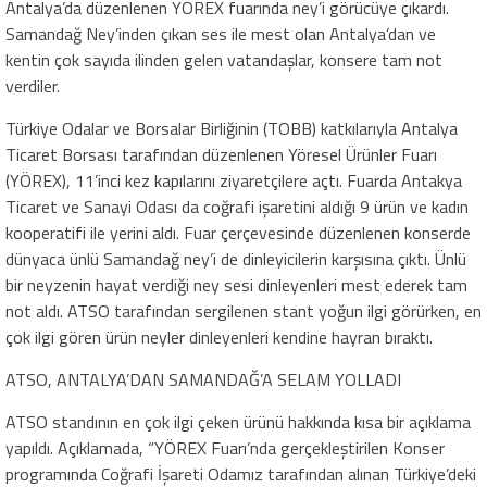
Antalya’da düzenlenen YÖREX fuarında ney’i görücüye çıkardı.
Samandağ Ney’inden çıkan ses ile mest olan Antalya’dan ve
kentin çok sayıda ilinden gelen vatandaşlar, konsere tam not
verdiler.
Türkiye Odalar ve Borsalar Birliğinin (TOBB) katkılarıyla Antalya
Ticaret Borsası tarafından düzenlenen Yöresel Ürünler Fuarı
(YÖREX), 11’inci kez kapılarını ziyaretçilere açtı. Fuarda Antakya
Ticaret ve Sanayi Odası da coğrafi işaretini aldığı 9 ürün ve kadın
kooperatifi ile yerini aldı. Fuar çerçevesinde düzenlenen konserde
dünyaca ünlü Samandağ ney’i de dinleyicilerin karşısına çıktı. Ünlü
bir neyzenin hayat verdiği ney sesi dinleyenleri mest ederek tam
not aldı. ATSO tarafından sergilenen stant yoğun ilgi görürken, en
çok ilgi gören ürün neyler dinleyenleri kendine hayran bıraktı.
ATSO, ANTALYA’DAN SAMANDAĞ’A SELAM YOLLADI
ATSO standının en çok ilgi çeken ürünü hakkında kısa bir açıklama
yapıldı. Açıklamada, “YÖREX Fuarı’nda gerçekleştirilen Konser
programında Coğrafi İşareti Odamız tarafından alınan Türkiye’deki