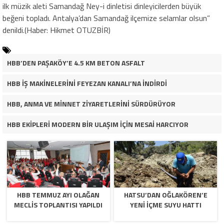
ilk müzik aleti Samandağ Ney-i dinletisi dinleyicilerden büyük
beğeni topladı. Antalya’dan Samandağ ilçemize selamlar olsun”
denildi.(Haber: Hikmet OTUZBİR)
HBB’DEN PAŞAKÖY’E 4.5 KM BETON ASFALT
HBB İŞ MAKİNELERİNİ FEYEZAN KANALI’NA İNDİRDİ
HBB, ANMA VE MİNNET ZİYARETLERİNİ SÜRDÜRÜYOR
HBB EKİPLERİ MODERN BİR ULAŞIM İÇİN MESAİ HARCIYOR
HBB TEMMUZ AYI OLAĞAN
HATSU’DAN OĞLAKÖREN’E
MECLİS TOPLANTISI YAPILDI
YENİ İÇME SUYU HATTI