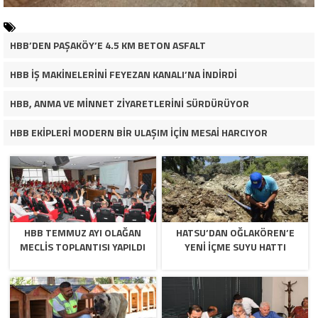
HBB’DEN PAŞAKÖY’E 4.5 KM BETON ASFALT
HBB İŞ MAKİNELERİNİ FEYEZAN KANALI’NA İNDİRDİ
HBB, ANMA VE MİNNET ZİYARETLERİNİ SÜRDÜRÜYOR
HBB EKİPLERİ MODERN BİR ULAŞIM İÇİN MESAİ HARCIYOR
HBB TEMMUZ AYI OLAĞAN
HATSU’DAN OĞLAKÖREN’E
MECLİS TOPLANTISI YAPILDI
YENİ İÇME SUYU HATTI