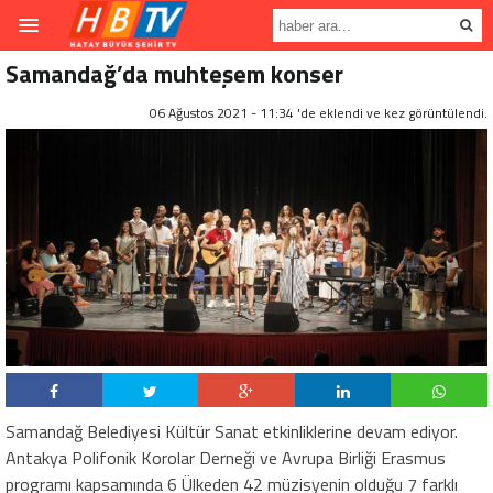
Samandağ’da muhteşem konser
06 Ağustos 2021 - 11:34 'de eklendi ve
kez görüntülendi.
Samandağ Belediyesi Kültür Sanat etkinliklerine devam ediyor.
Antakya Polifonik Korolar Derneği ve Avrupa Birliği Erasmus
programı kapsamında 6 Ülkeden 42 müzisyenin olduğu 7 farklı