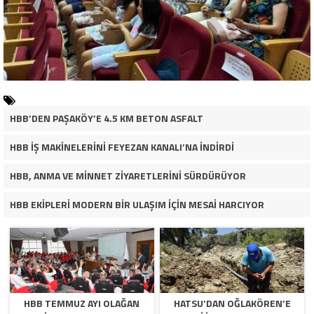
HBB’DEN PAŞAKÖY’E 4.5 KM BETON ASFALT
HBB İŞ MAKİNELERİNİ FEYEZAN KANALI’NA İNDİRDİ
HBB, ANMA VE MİNNET ZİYARETLERİNİ SÜRDÜRÜYOR
HBB EKİPLERİ MODERN BİR ULAŞIM İÇİN MESAİ HARCIYOR
HBB TEMMUZ AYI OLAĞAN
HATSU’DAN OĞLAKÖREN’E