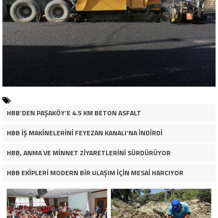
HBB’DEN PAŞAKÖY’E 4.5 KM BETON ASFALT
HBB İŞ MAKİNELERİNİ FEYEZAN KANALI’NA İNDİRDİ
HBB, ANMA VE MİNNET ZİYARETLERİNİ SÜRDÜRÜYOR
HBB EKİPLERİ MODERN BİR ULAŞIM İÇİN MESAİ HARCIYOR