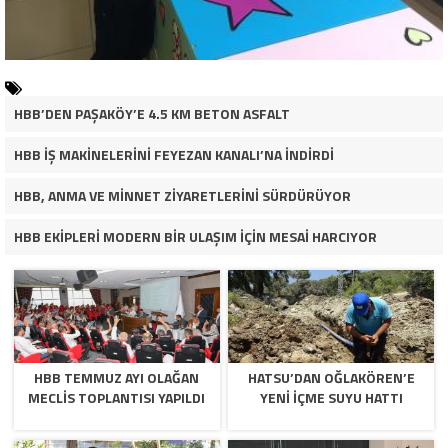
HBB’DEN PAŞAKÖY’E 4.5 KM BETON ASFALT
HBB İŞ MAKİNELERİNİ FEYEZAN KANALI’NA İNDİRDİ
HBB, ANMA VE MİNNET ZİYARETLERİNİ SÜRDÜRÜYOR
HBB EKİPLERİ MODERN BİR ULAŞIM İÇİN MESAİ HARCIYOR
HBB TEMMUZ AYI OLAĞAN
HATSU’DAN OĞLAKÖREN’E
MECLİS TOPLANTISI YAPILDI
YENİ İÇME SUYU HATTI