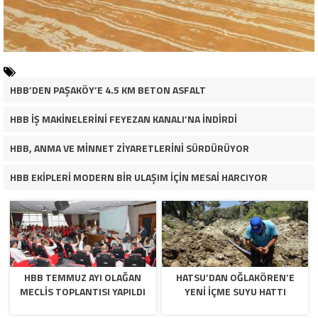
HBB’DEN PAŞAKÖY’E 4.5 KM BETON ASFALT
HBB İŞ MAKİNELERİNİ FEYEZAN KANALI’NA İNDİRDİ
HBB, ANMA VE MİNNET ZİYARETLERİNİ SÜRDÜRÜYOR
HBB EKİPLERİ MODERN BİR ULAŞIM İÇİN MESAİ HARCIYOR
HBB TEMMUZ AYI OLAĞAN
HATSU’DAN OĞLAKÖREN’E
MECLİS TOPLANTISI YAPILDI
YENİ İÇME SUYU HATTI