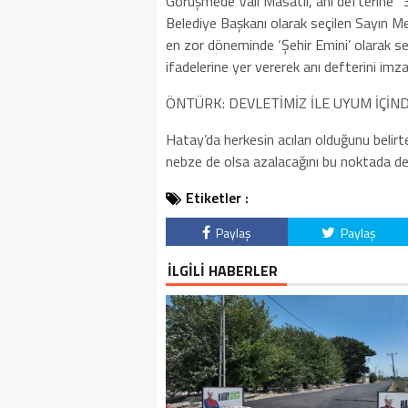
Görüşmede Vali Masatlı, anı defterine 
Belediye Başkanı olarak seçilen Sayın M
en zor döneminde ‘Şehir Emini’ olarak seç
ifadelerine yer vererek anı defterini imza
ÖNTÜRK: DEVLETİMİZ İLE UYUM İÇİN
Hatay’da herkesin acıları olduğunu belirte
nebze de olsa azalacağını bu noktada devle
Etiketler :
Paylaş
Paylaş
İLGİLİ HABERLER