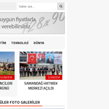
İTİM
TEKNOLOJİ
DÜNYA
GÜNDEM
GÜNDEM
GÜNDEM
NCİLERİ
SAMANDAĞ HATMEK
HATAY BÜYÜKŞEHİR
ÜRÜNÜ
MERKEZİ AÇILDI
BELEDİYESPOR’DAN 2’DE 
ÜLER FOTO GALERİLER