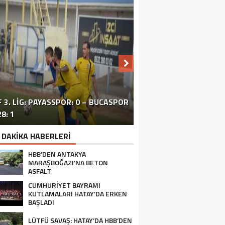
 3. LIG: PAYASSPOR: 0 – BUCASPOR
HATAY’DAKI ÇATIŞMA VE PATLAMA:
SİVİL TOPLUM ÖRGÜTLERİ ORTAK
ERZİNLİ ÇİFTÇİLERE GIDA VE
8: 1
BÖLGEDE OPERASYON SÜRÜYOR
BASIN TOPLANTISI FOTOĞRAF
TURUNÇGİL EĞİTİMİ VERİLDİ
 DAKİKA HABERLERİ
HBB’DEN ANTAKYA
MARAŞBOĞAZI’NA BETON
ASFALT
CUMHURİYET BAYRAMI
KUTLAMALARI HATAY’DA ERKEN
BAŞLADI
LÜTFÜ SAVAŞ: HATAY’DA HBB’DEN