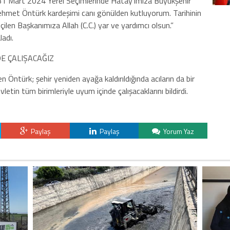
“31 Mart 2024 Yerel Seçimlerinde Hatay’ımıza Büyükşehir
ehmet Öntürk kardeşimi canı gönülden kutluyorum. Tarihinin
ilen Başkanımıza Allah (C.C.) yar ve yardımcı olsun.”
ladı.
DE ÇALIŞACAĞIZ
n Öntürk; şehir yeniden ayağa kaldırıldığında acıların da bir
tin tüm birimleriyle uyum içinde çalışacaklarını bildirdi.
Paylaş
Paylaş
Yorum Yaz