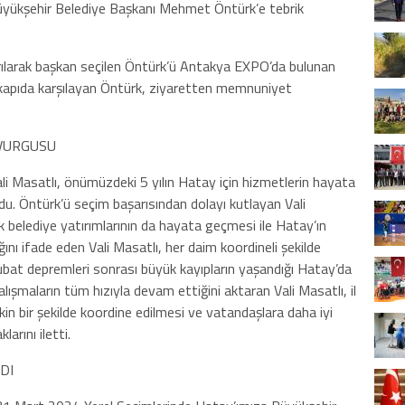
yükşehir Belediye Başkanı Mehmet Öntürk’e tebrik
rılarak başkan seçilen Öntürk’ü Antakya EXPO’da bulunan
 kapıda karşılayan Öntürk, ziyaretten memnuniyet
 VURGUSU
li Masatlı, önümüzdeki 5 yılın Hatay için hizmetlerin hayata
. Öntürk’ü seçim başarısından dolayı kutlayan Vali
k belediye yatırımlarının da hayata geçmesi ile Hatay’ın
ını ifade eden Vali Masatlı, her daim koordineli şekilde
Şubat depremleri sonrası büyük kayıpların yaşandığı Hatay’da
alışmaların tüm hızıyla devam ettiğini aktaran Vali Masatlı, il
in bir şekilde koordine edilmesi ve vatandaşlara daha iyi
larını iletti.
DI