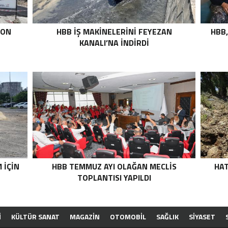
TON
HBB İŞ MAKİNELERİNİ FEYEZAN
HBB,
KANALI’NA İNDİRDİ
 İÇİN
HBB TEMMUZ AYI OLAĞAN MECLİS
HAT
TOPLANTISI YAPILDI
İ
KÜLTÜR SANAT
MAGAZİN
OTOMOBİL
SAĞLIK
SİYASET