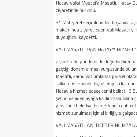
Hatay Valisi Mustafa Masatlı, Hatay Bü
ziyaretinde bulundu.
31 Mat yerel seçimlerinden başarıyla ay
makamında ziyaret eden Vali Masatlı’yı
duyduğunu kaydetti.
VALİ MASATLI’DAN HATAY’A HİZMET
Ziyaretinde gündemi de değerlendiren Va
geçtiği dönem olması vurgusunda bulundu
Masatlı, kamu yatırımlarına paralel olara
kalkınması önünde hiçbir engelin kalmadığ
Hatay’a hizmet edeceklerini belirtti. 6 
şehrin yeniden ayağa kaldırılması adına ç
genelinde belediye hizmetlerinin daha etk
hizmet sunulması için el birliğiyle çalışacak
VALİ MASATLI ANI DEFTERİNİ İMZALA