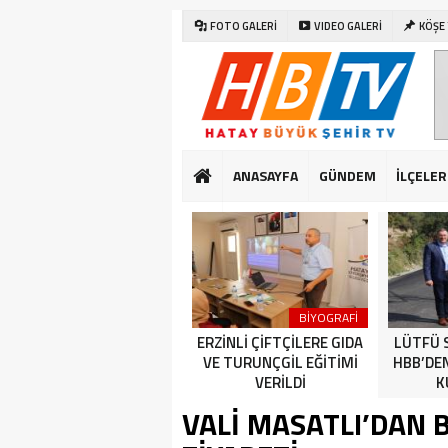
FOTO GALERİ
VIDEO GALERİ
KÖŞE
ANASAYFA
GÜNDEM
İLÇELER
SAĞLIK
DÜNYA
BİYOGRAFİ
CUMHURİYET BAYRAMI
ERZİNLİ ÇİFTÇİLERE GIDA
LÜTFÜ 
KUTLAMALARI HATAY’DA
VE TURUNÇGİL EĞİTİMİ
HBB’DE
ERKEN BAŞLADI
VERİLDİ
K
VALİ MASATLI’DAN 