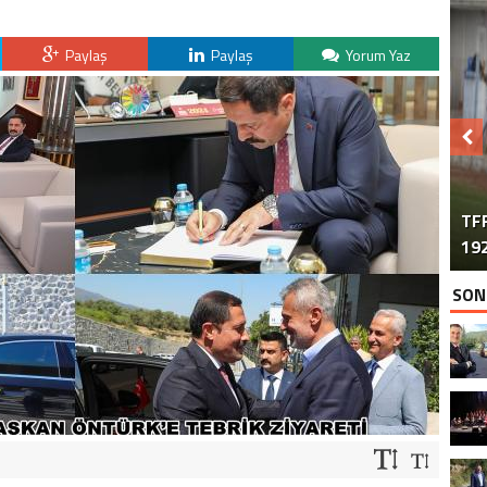
Paylaş
Paylaş
Yorum Yaz
TFF
192
SON