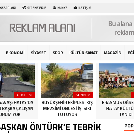
 YAZARLARI
SİTENE EKLE
KÜNYE
İLETİŞİM
EKONOMİ
SİYASET
SPOR
KÜLTÜR SANAT
MAGAZİN
EĞ
GÜNDEM
GÜNDEM
SAVAŞ: HATAY’DA
BÜYÜKŞEHİR EKİPLERİ KIŞ
ERASMUS ÖĞRE
N BAŞKA ÇALIŞAN
MEVSİMİ ÖNCESİ İŞİ SIKI
HATAY KÜLT
URUM YOK
TUTUYOR
TANIDI
BAŞKAN ÖNTÜRK’E TEBRİK
POP