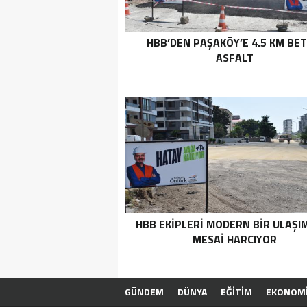
HBB’DEN PAŞAKÖY’E 4.5 KM BE
ASFALT
HBB EKİPLERİ MODERN BİR ULAŞIM
MESAİ HARCIYOR
GÜNDEM
DÜNYA
EĞİTİM
EKONOM