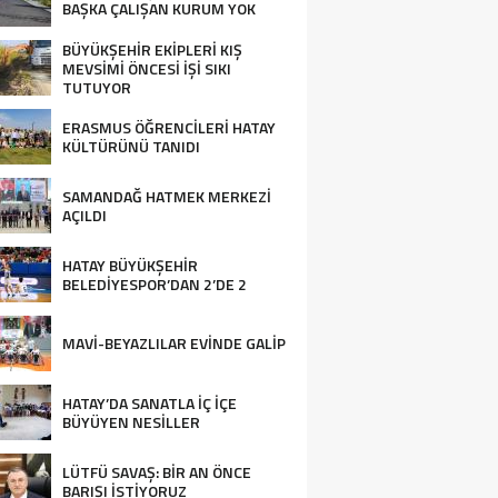
BAŞKA ÇALIŞAN KURUM YOK
BÜYÜKŞEHİR EKİPLERİ KIŞ
MEVSİMİ ÖNCESİ İŞİ SIKI
TUTUYOR
ERASMUS ÖĞRENCİLERİ HATAY
KÜLTÜRÜNÜ TANIDI
SAMANDAĞ HATMEK MERKEZİ
AÇILDI
HATAY BÜYÜKŞEHİR
BELEDİYESPOR’DAN 2’DE 2
MAVİ-BEYAZLILAR EVİNDE GALİP
HATAY’DA SANATLA İÇ İÇE
BÜYÜYEN NESİLLER
LÜTFÜ SAVAŞ: BİR AN ÖNCE
BARIŞI İSTİYORUZ