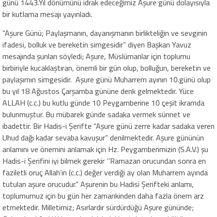
günü 1443.Yıl dönümünü idrak edeceğimiz Aşure günü dolayısıyla
bir kutlama mesajı yayınladı.
“Aşure Günü; Paylaşmanın, dayanışmanın birlikteliğin ve sevginin
ifadesi, bolluk ve bereketin simgesidir” diyen Başkan Yavuz
mesajında şunları söyledi; Aşure, Müslümanlar için toplumu
birbiriyle kucaklaştıran, önemli bir gün olup, bolluğun, bereketin ve
paylaşımın simgesidir. Aşure günü Muharrem ayının 10.günü olup
bu yıl 18 Ağustos Çarşamba gününe denk gelmektedir. Yüce
ALLAH (c.c.) bu kutlu günde 10 Peygamberine 10 çeşit ikramda
bulunmuştur. Bu mübarek günde sadaka vermek sünnet ve
ibadettir. Bir Hadis-i Şerifte “Aşure günü zerre kadar sadaka veren
Uhud dağı kadar sevaba kavuşur” denilmektedir. Aşure gününün
anlamını ve önemini anlamak için Hz. Peygamberimizin (S.A.V.) şu
Hadis-i Şerifini iyi bilmek gerekir ‘’Ramazan orucundan sonra en
faziletli oruç Allah’ın (c.c.) değer verdiği ay olan Muharrem ayında
tutulan aşure orucudur.” Aşurenin bu Hadisi Şerifteki anlamı,
toplumumuz için bu gün her zamankinden daha fazla önem arz
etmektedir. Milletimiz; Asırlardır sürdürdüğü Aşure gününde;