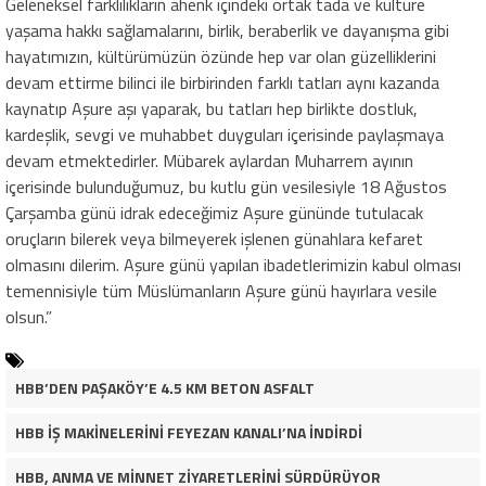
Geleneksel farklılıkların ahenk içindeki ortak tada ve kültüre
yaşama hakkı sağlamalarını, birlik, beraberlik ve dayanışma gibi
hayatımızın, kültürümüzün özünde hep var olan güzelliklerini
devam ettirme bilinci ile birbirinden farklı tatları aynı kazanda
kaynatıp Aşure aşı yaparak, bu tatları hep birlikte dostluk,
kardeşlik, sevgi ve muhabbet duyguları içerisinde paylaşmaya
devam etmektedirler. Mübarek aylardan Muharrem ayının
içerisinde bulunduğumuz, bu kutlu gün vesilesiyle 18 Ağustos
Çarşamba günü idrak edeceğimiz Aşure gününde tutulacak
oruçların bilerek veya bilmeyerek işlenen günahlara kefaret
olmasını dilerim. Aşure günü yapılan ibadetlerimizin kabul olması
temennisiyle tüm Müslümanların Aşure günü hayırlara vesile
olsun.”
HBB’DEN PAŞAKÖY’E 4.5 KM BETON ASFALT
HBB İŞ MAKİNELERİNİ FEYEZAN KANALI’NA İNDİRDİ
HBB, ANMA VE MİNNET ZİYARETLERİNİ SÜRDÜRÜYOR