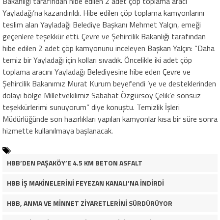
Bakanlığı tarafından hibe edilen 2 adet çöp toplama aracı
Yayladağı’na kazandırıldı. Hibe edilen çöp toplama kamyonlarını
teslim alan Yayladağı Belediye Başkanı Mehmet Yalçın, emeği
geçenlere teşekkür etti. Çevre ve Şehircilik Bakanlığı tarafından
hibe edilen 2 adet çöp kamyonunu inceleyen Başkan Yalçın: “Daha
temiz bir Yayladağı için kolları sıvadık. Öncelikle iki adet çöp
toplama aracını Yayladağı Belediyesine hibe eden Çevre ve
Şehircilik Bakanımız Murat Kurum beyefendi ’ye ve desteklerinden
dolayı bölge Milletvekilimiz Sabahat Özgürsoy Çelik’e sonsuz
teşekkürlerimi sunuyorum” diye konuştu. Temizlik İşleri
Müdürlüğünde son hazırlıkları yapılan kamyonlar kısa bir süre sonra
hizmette kullanılmaya başlanacak.
HBB’DEN PAŞAKÖY’E 4.5 KM BETON ASFALT
HBB İŞ MAKİNELERİNİ FEYEZAN KANALI’NA İNDİRDİ
HBB, ANMA VE MİNNET ZİYARETLERİNİ SÜRDÜRÜYOR