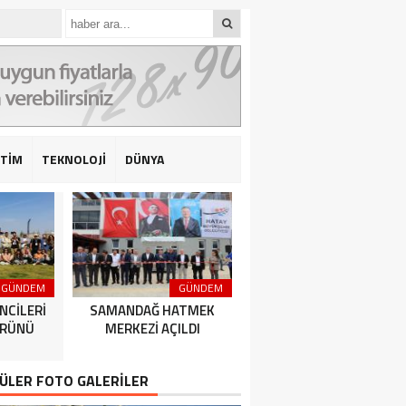
İTİM
TEKNOLOJİ
DÜNYA
GÜNDEM
GÜNDEM
GÜNDEM
NCİLERİ
SAMANDAĞ HATMEK
HATAY BÜYÜKŞEHİR
ÜRÜNÜ
MERKEZİ AÇILDI
BELEDİYESPOR’DAN 2’DE 
ÜLER FOTO GALERİLER