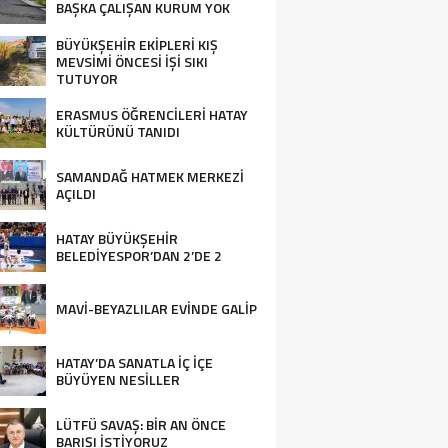
BAŞKA ÇALIŞAN KURUM YOK
BÜYÜKŞEHİR EKİPLERİ KIŞ
MEVSİMİ ÖNCESİ İŞİ SIKI
TUTUYOR
ERASMUS ÖĞRENCİLERİ HATAY
KÜLTÜRÜNÜ TANIDI
SAMANDAĞ HATMEK MERKEZİ
AÇILDI
HATAY BÜYÜKŞEHİR
BELEDİYESPOR’DAN 2’DE 2
MAVİ-BEYAZLILAR EVİNDE GALİP
HATAY’DA SANATLA İÇ İÇE
BÜYÜYEN NESİLLER
LÜTFÜ SAVAŞ: BİR AN ÖNCE
BARIŞI İSTİYORUZ