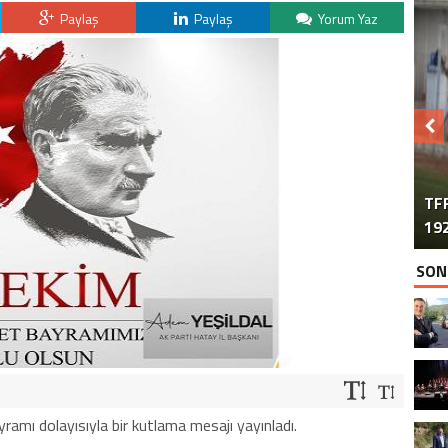
Paylaş
Paylaş
Yorum Yaz
TFF
192
SON
amı dolayısıyla bir kutlama mesajı yayınladı.