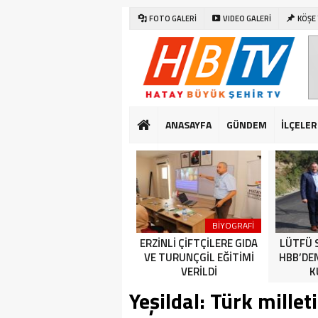
FOTO GALERİ
VIDEO GALERİ
KÖŞE
ANASAYFA
GÜNDEM
İLÇELER
SAĞLIK
DÜNYA
BİYOGRAFİ
CUMHURİYET BAYRAMI
ERZİNLİ ÇİFTÇİLERE GIDA
LÜTFÜ 
KUTLAMALARI HATAY’DA
VE TURUNÇGİL EĞİTİMİ
HBB’DE
ERKEN BAŞLADI
VERİLDİ
K
Yeşildal: Türk mille