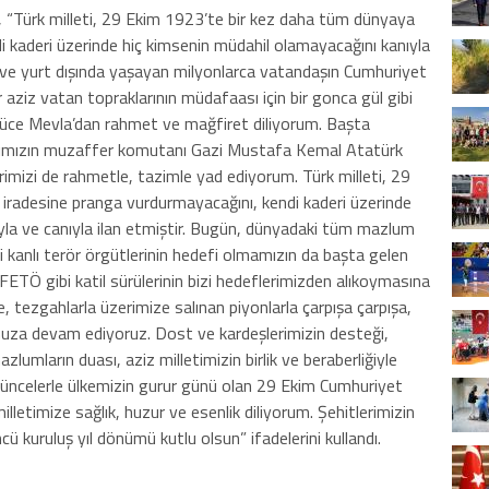
, “Türk milleti, 29 Ekim 1923’te bir kez daha tüm dünyaya
i kaderi üzerinde hiç kimsenin müdahil olamayacağını kanıyla
nde ve yurt dışında yaşayan milyonlarca vatandaşın Cumhuriyet
ır aziz vatan topraklarının müdafaası için bir gonca gül gibi
üce Mevla’dan rahmet ve mağfiret diliyorum. Başta
aşımızın muzaffer komutanı Gazi Mustafa Kemal Atatürk
rimizi de rahmetle, tazimle yad ediyorum. Türk milleti, 29
iradesine pranga vurdurmayacağını, kendi kaderi üzerinde
yla ve canıyla ilan etmiştir. Bugün, dünyadaki tüm mazlum
li kanlı terör örgütlerinin hedefi olmamızın da başta gelen
Ö gibi katil sürülerinin bizi hedeflerimizden alıkoymasına
, tezgahlarla üzerimize salınan piyonlarla çarpışa çarpışa,
za devam ediyoruz. Dost ve kardeşlerimizin desteği,
lumların duası, aziz milletimizin birlik ve beraberliğiyle
üşüncelerle ülkemizin gurur günü olan 29 Ekim Cumhuriyet
lletimize sağlık, huzur ve esenlik diliyorum. Şehitlerimizin
cü kuruluş yıl dönümü kutlu olsun” ifadelerini kullandı.