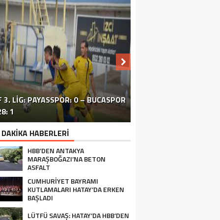
 3. LIG: PAYASSPOR: 0 – BUCASPOR
HATAY’DAKI ÇATIŞMA VE PATLAMA:
SİVİL TOPLUM ÖRGÜTLERİ ORTAK
ERZİNLİ ÇİFTÇİLERE GIDA VE
8: 1
BÖLGEDE OPERASYON SÜRÜYOR
BASIN TOPLANTISI FOTOĞRAF
TURUNÇGİL EĞİTİMİ VERİLDİ
 DAKİKA HABERLERİ
HBB’DEN ANTAKYA
MARAŞBOĞAZI’NA BETON
ASFALT
CUMHURİYET BAYRAMI
KUTLAMALARI HATAY’DA ERKEN
BAŞLADI
LÜTFÜ SAVAŞ: HATAY’DA HBB’DEN