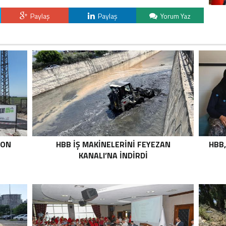
Paylaş
Paylaş
Yorum Yaz
TON
HBB İŞ MAKİNELERİNİ FEYEZAN
HBB,
KANALI’NA İNDİRDİ