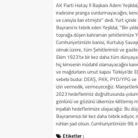
AK Parti Hatay İl Başkanı Adem Yeşildal
iradesine pranga vurdurmayacağını, kend
ve canıyla ilan etmiştir” dedi. Yurt içi
Bayramı’nı tebrik eden Yeşildal, “Bin yıld
toprağa düşen kahraman şehitlerimize Y
Cumhuriyetimizin banisi, Kurtuluş Sav
olmak üzere, tüm Şehitlerimizi ve gazile
Ekim 1923’te bir kez daha tüm dünyaya 
hiç kimsenin müdahil olamayacağını kanı
ve mağdurların umut kapısı Türkiye’dir. E
sebebi budur. DEAŞ, PKK, PYD/YPG ve FET
izin vermedik, vermeyeceğiz. Manşetlerle
2023 hedeflerimiz doğrultusunda yolumu
gönlünü ve gözünü ülkemize kilitlemiş maz
inşallah hedeflerimize ulaşacağız. Bu d
Bayramımızı bir kez daha tebrik ediyor, mi
ruhları şad olsun. Cumhuriyetimizin 98. in
Etiketler :