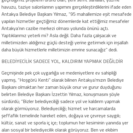
havuzu, taziye salonlarının yapımını gerçekleştirdiklerini ifade eden
Antakya Belediye Başkanı Yılmaz, “95 mahallemize eşit mesafede
yapılan hizmetler geçtiğimiz dönemlerde kat ettiğimiz mesafeler
Antakya’nın cazibe merkezi olması yolunda önünü açtı.
Yaptıklarımız yeterli mi? Asla değil. Daha fazla çalışacak ve
milletimizden aldığımız güçlü desteği yerine getirmek için inşallah
daha büyük hizmetlerle milletimizin emrine sunacağız” dedi.
BELEDİYECİLİK SADECE YOL, KALDIRIM YAPMAK DEĞİLDİR
Geçmişinde pek çok uygarlığa ve medeniyetlere ev sahipliği
yapmış, “Hoşgörü Kenti” olarak bilinen Antakya’mızın Belediye
Başkanı olmaktan her zaman büyük onur ve gurur duyduğunu
belirten Belediye Başkanı İzzettin Yılmaz, konuşmasını şöyle
sürdürdü; “Bizler belediyeciliği sadece yol ve kaldırım yapmak
olarak görmüyoruz. Belediyeciliği; hizmet ve harcamalarda
şeffaflık temelinde hareket eden, doğaya ve çevreye saygılı;
kültür, sanat ve sporla iç içe; toplumun her kesiminin yanında yer
alan sosyal bir belediyecilik olarak görüyoruz. Ben ve ekibim