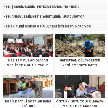
HBB İŞ MAKİNELERİNİ FEYEZAN KANALI’NA İNDİRDİ
HBB, ANMA VE MİNNET ZİYARETLERİNİ SÜRDÜRÜYOR
HBB EKİPLERİ MODERN BİR ULAŞIM İÇİN MESAİ HARCIYOR
HBB TEMMUZ AYI OLAĞAN
HATSU’DAN OĞLAKÖREN’E
MECLİS TOPLANTISI YAPILDI
YENİ İÇME SUYU HATTI
HBB İLE PATİLİ DOSTLAR DAHA
ÖNTÜRK: SUYU YOLU OLMAYAN
SAĞLIKLI
MAHALLE KALMAYACAK