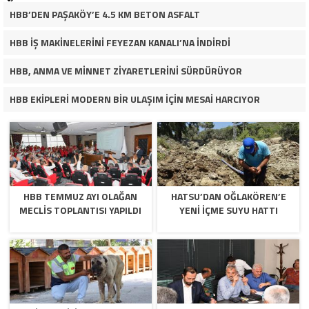
HBB’DEN PAŞAKÖY’E 4.5 KM BETON ASFALT
HBB İŞ MAKİNELERİNİ FEYEZAN KANALI’NA İNDİRDİ
HBB, ANMA VE MİNNET ZİYARETLERİNİ SÜRDÜRÜYOR
HBB EKİPLERİ MODERN BİR ULAŞIM İÇİN MESAİ HARCIYOR
HBB TEMMUZ AYI OLAĞAN
HATSU’DAN OĞLAKÖREN’E
MECLİS TOPLANTISI YAPILDI
YENİ İÇME SUYU HATTI