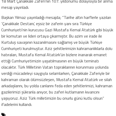
18 Mart Çanakkale Zaferi’nin 107. yıldönümü dolayısıyla bir anma
mesajı yayınladı.
Başkan Yılmaz yayınladığı mesajda; “Tarihe altın harflerle yazılan
‘Çanakkale Destanı’, eşsiz bir zaferin yanı sıra Türkiye
Cumhuriyeti’nin kurucusu Gazi Mustafa Kemal Atatürk gibi büyük
bir komutan ve lideri ortaya çıkarmıştır. Bu azim ve irade ile
Kurtuluş savaşının kazanılmasını sağlamış ve büyük Türkiye
Cumhuriyeti kurulmuştur. Aziz şehitlerimizin kahramanlıklarla dolu
hatıraları, Mustafa Kemal Atatürk’ün bizlere inanarak emanet
ettiği Cumhuriyetimizin yaşatılmasının en büyük teminatı
olacaktır. Türk Milletinin Vatan topraklarının korunması yolunda
verdiği mücadeleyi saygıyla selamlarken, Çanakkale Zaferiyle bir
kahraman olarak ölümsüzleşen, Mustafa Kemal Atatürk ve silah
arkadaşlarını, bu yolda canlarını feda eden şehitlerimizi, kahraman
gazilerimizi şükranla anıyor, bu zaferi kutlamanın kıvancını
yaşıyoruz. Aziz Türk milletimizin bu onurlu günü kutlu olsun”
ifadelerini kullandı.