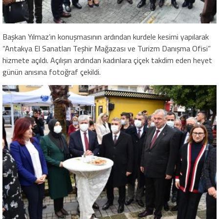
Başkan Yılmaz’ın konuşmasının ardından kurdele kesimi yapılarak
“Antakya El Sanatları Teşhir Mağazası ve Turizm Danışma Ofisi”
hizmete açıldı. Açılışın ardından kadınlara çiçek takdim eden heyet
günün anısına fotoğraf çekildi.