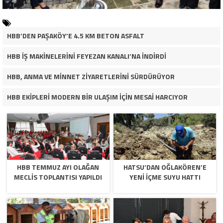
HBB’DEN PAŞAKÖY’E 4.5 KM BETON ASFALT
HBB İŞ MAKİNELERİNİ FEYEZAN KANALI’NA İNDİRDİ
HBB, ANMA VE MİNNET ZİYARETLERİNİ SÜRDÜRÜYOR
HBB EKİPLERİ MODERN BİR ULAŞIM İÇİN MESAİ HARCIYOR
HBB TEMMUZ AYI OLAĞAN
HATSU’DAN OĞLAKÖREN’E
MECLİS TOPLANTISI YAPILDI
YENİ İÇME SUYU HATTI