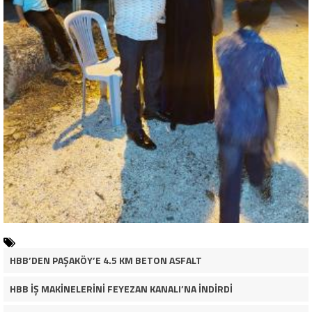
HBB’DEN PAŞAKÖY’E 4.5 KM BETON ASFALT
HBB İŞ MAKİNELERİNİ FEYEZAN KANALI’NA İNDİRDİ