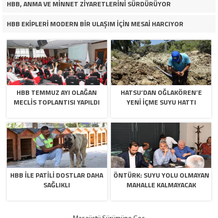
HBB, ANMA VE MİNNET ZİYARETLERİNİ SÜRDÜRÜYOR
HBB EKİPLERİ MODERN BİR ULAŞIM İÇİN MESAİ HARCIYOR
HBB TEMMUZ AYI OLAĞAN
HATSU’DAN OĞLAKÖREN’E
MECLİS TOPLANTISI YAPILDI
YENİ İÇME SUYU HATTI
HBB İLE PATİLİ DOSTLAR DAHA
ÖNTÜRK: SUYU YOLU OLMAYAN
SAĞLIKLI
MAHALLE KALMAYACAK
Masaüstü Sürümüne Geç