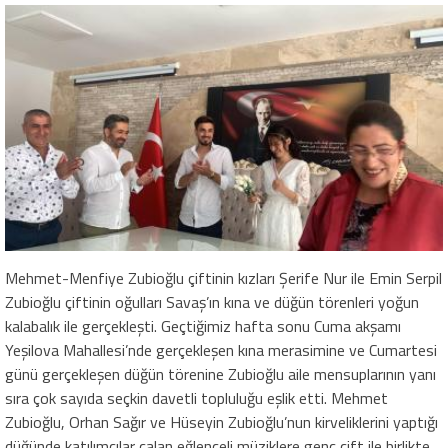
Mehmet-Menfiye Zubioğlu çiftinin kızları Şerife Nur ile Emin Serpil
Zubioğlu çiftinin oğulları Savaş’ın kına ve düğün törenleri yoğun
kalabalık ile gerçekleşti. Geçtiğimiz hafta sonu Cuma akşamı
Yeşilova Mahallesi’nde gerçekleşen kına merasimine ve Cumartesi
günü gerçekleşen düğün törenine Zubioğlu aile mensuplarının yanı
sıra çok sayıda seçkin davetli topluluğu eşlik etti. Mehmet
Zubioğlu, Orhan Sağır ve Hüseyin Zubioğlu’nun kirveliklerini yaptığı
düğünde katılımcılar çalan eğlenceli müziklere genç çift ile birlikte