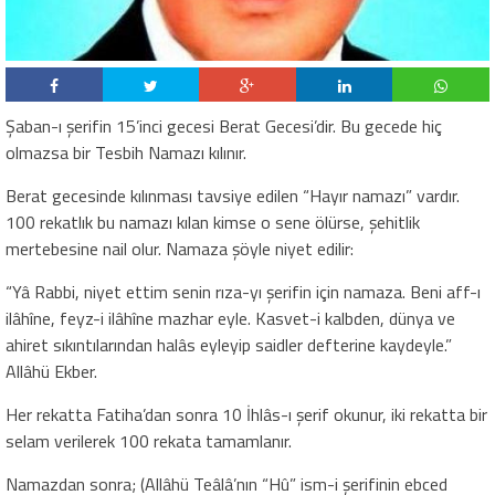
Şaban-ı şerifin 15’inci gecesi Berat Gecesi’dir. Bu gecede hiç
olmazsa bir Tesbih Namazı kılınır.
Berat gecesinde kılınması tavsiye edilen “Hayır namazı” vardır.
100 rekatlık bu namazı kılan kimse o sene ölürse, şehitlik
mertebesine nail olur. Namaza şöyle niyet edilir:
“Yâ Rabbi, niyet ettim senin rıza-yı şerifin için namaza. Beni aff-ı
ilâhîne, feyz-i ilâhîne mazhar eyle. Kasvet-i kalbden, dünya ve
ahiret sıkıntılarından halâs eyleyip saidler defterine kaydeyle.”
Allâhü Ekber.
Her rekatta Fatiha’dan sonra 10 İhlâs-ı şerif okunur, iki rekatta bir
selam verilerek 100 rekata tamamlanır.
Namazdan sonra; (Allâhü Teâlâ’nın “Hû” ism-i şerifinin ebced