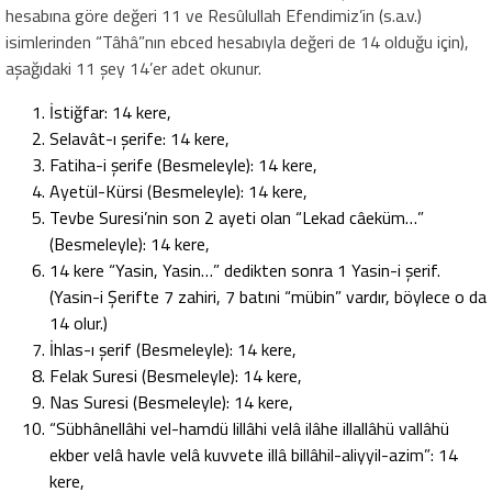
hesabına göre değeri 11 ve Resûlullah Efendimiz’in (s.a.v.)
isimlerinden “Tâhâ”nın ebced hesabıyla değeri de 14 olduğu için),
aşağıdaki 11 şey 14’er adet okunur.
İstiğfar: 14 kere,
Selavât-ı şerife: 14 kere,
Fatiha-i şerife (Besmeleyle): 14 kere,
Ayetül-Kürsi (Besmeleyle): 14 kere,
Tevbe Suresi’nin son 2 ayeti olan “Lekad câeküm…”
(Besmeleyle): 14 kere,
14 kere “Yasin, Yasin…” dedikten sonra 1 Yasin-i şerif.
(Yasin-i Şerifte 7 zahiri, 7 batıni “mübin” vardır, böylece o da
14 olur.)
İhlas-ı şerif (Besmeleyle): 14 kere,
Felak Suresi (Besmeleyle): 14 kere,
Nas Suresi (Besmeleyle): 14 kere,
“Sübhânellâhi vel-hamdü lillâhi velâ ilâhe illallâhü vallâhü
ekber velâ havle velâ kuvvete illâ billâhil-aliyyil-azim”: 14
kere,