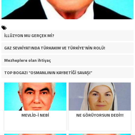
İLLÜZYON MU GERÇEK Mİ?
GAZ SEVKİYATINDA TÜRKAKIM VE TÜRKİYE’NİN ROLÜ!
Mezheplere olan ihtiyaç
TOP BOGAZI “OSMANLININ KAYBETİĞİ SAVAŞI”
MEVLID-I NEBI
NE GÖRÜYORSUN DEDI!!!