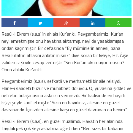
Resûl-i Ekrem (s.a.s)’in ahlakı Kur’an’dı. Peygamberimiz, Kur’an
neyi emretmişse onu hayatına aktarmış, neyi de yasaklamışsa
ondan kaçınmıştır. Bir defasında “Ey müminlerin annesi, bana
Resûlullah’ın ahlâkını anlatır mısın?” diye soran bir kişiye, Hz. Âişe
validemiz şöyle cevap vermişti: “Sen Kur’an okumuyor musun?
Onun ahlakı Kur’an’dı.
Peygamberimiz (s.a.s), şefkatli ve merhametli bir aile reisiydi.
Hane-i saadeti huzur ve muhabbet doluydu. O, yuvasına şiddet ve
nefretin bulaşmasına asla izin vermezdi. Bir hadisinde en hayırlı
kişiyi şöyle tarif etmişti: “Sizin en hayırlınız, ailesine en güzel
davranandır. İçinizden ailesine karşı en güzel davranan da benim.”
Resûl-i Ekrem (s.a.s), en güzel muallimdi. Hayatın her alanında
faydalı pek çok şeyi ashabına öğretirken “Ben size, bir babanın