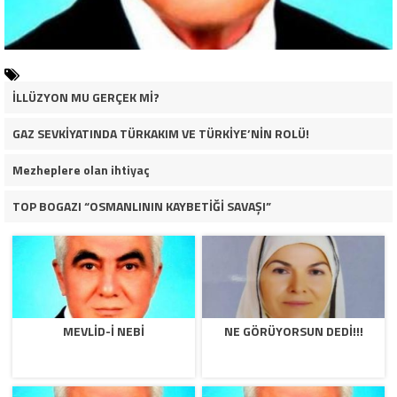
İLLÜZYON MU GERÇEK Mİ?
GAZ SEVKİYATINDA TÜRKAKIM VE TÜRKİYE’NİN ROLÜ!
Mezheplere olan ihtiyaç
TOP BOGAZI “OSMANLININ KAYBETİĞİ SAVAŞI”
MEVLID-I NEBI
NE GÖRÜYORSUN DEDI!!!