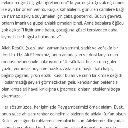
evladına öğrettiği gibi öğretiyorum” buyurmuştu. Çocuk eğitimine
ise ayrı bir önem verirdi. Küçük sahabilerin, gönülleri camilere bağlı
ve namaz aşkıyla büyümeleri için çaba gösterirdi. Bütün gayreti,
onların imanlı ve güzel ahlaklı olmaları içindi. Anne babalara öğüdü
çok açıktı: “Hiçbir anne baba, çocuğuna güzel terbiyeden daha
kıymetli bir bağışta bulunamaz.”
Allah Resûlü (s.a.s) aynı zamanda samimi, sadık ve vefakâr bir
dosttu. Hz. Ali Efendimiz, onun arkadaşları ve dostlarıyla olan
münasebetini şöyle anlatıyordu: “Resûlüllah, her zaman güler
yüzlü, yumuşak huylu ve nazikti. Asla kötü huylu, katı kalpli,
bağırıp çağıran, çirkin sözlü, kusur bulan ve cimri bir kimse değildi.
Hoşlanmadığı şeyleri görmezlikten gelir, kendisinden beklentisi
olan kimseleri hayal kırıklığına uğratmaz, onların isteklerini boşa
çıkarmazdı…”
Her sözümüzde, her işimizde Peygamberimizi örnek alalım. Evet,
onun yüce ahlakını rehber edinelim ki bizlerin de ahlakı Kur’an olsun.
Kulluk yolcuğunda ruhlarımız kemalini bulsun. Ailelerimiz dünyadaki
cennetimiz olsun. Dost, arkadaş ve akrabalarımızla aramızda